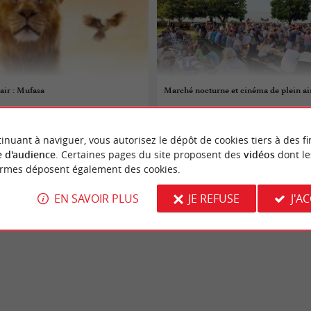
air : Mufasa
Marché nocturne et cinéma de plein ai
20/08/2026
inuant à naviguer, vous autorisez le dépôt de cookies tiers à des fi
Blaye
 d'audience
. Certaines pages du site proposent des
vidéos
dont le
ormes déposent également des cookies.
Cinéma
EN SAVOIR PLUS
JE REFUSE
J'A