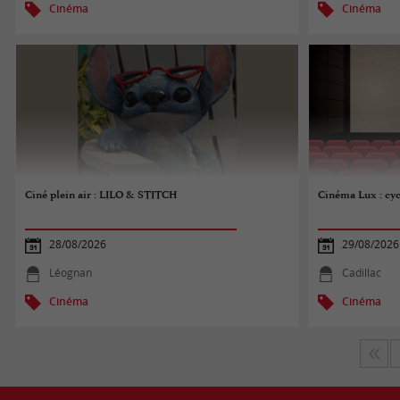
Cinéma
Cinéma
Ciné plein air : LILO & STITCH
Cinéma Lux : cycl
28/08/2026
29/08/2026
Léognan
Cadillac
Cinéma
Cinéma