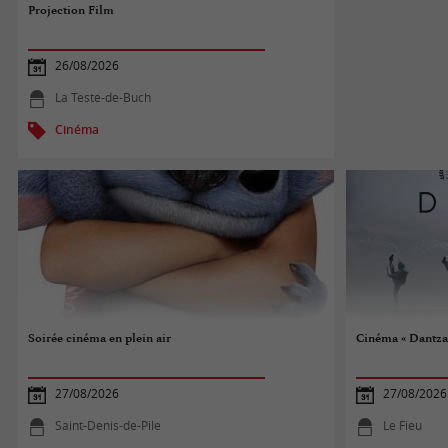
Projection Film
26/08/2026
La Teste-de-Buch
Cinéma
Soirée cinéma en plein air
Cinéma « Dantza 
27/08/2026
27/08/2026
Saint-Denis-de-Pile
Le Fieu