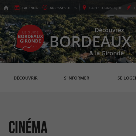
L'
AGENDA
ADRESSES
UTILES
CARTE
TOURISTIQUE
Découvrez
BORDEAUX
& la Gironde
DÉCOUVRIR
S'INFORMER
SE LOGE
Cinéma