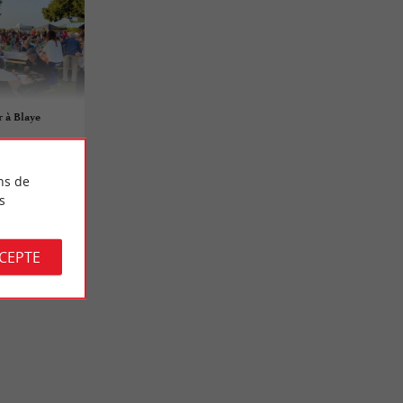
r à Blaye
ns de
s
CCEPTE