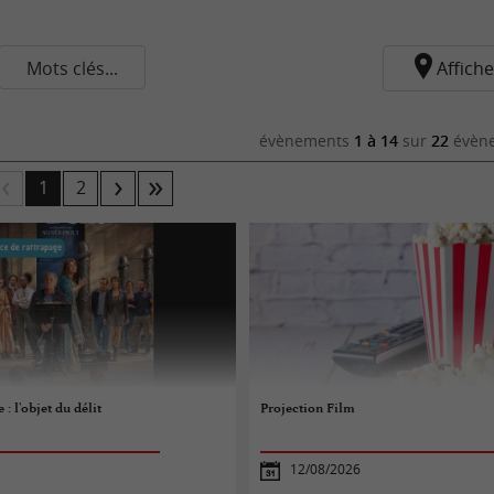
Mots clés...
Affiche
évènements
1 à 14
sur
22
évène
1
2
 : l'objet du délit
Projection Film
12/08/2026