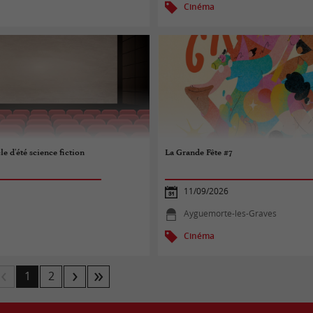
Cinéma
e d'été science fiction
La Grande Fête #7
11/09/2026
Ayguemorte-les-Graves
Cinéma
1
2