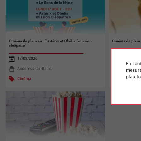
Cinéma de plein air : "Astérix et Obélix "mission
Cinéma de plein 
cléôpatre"
17/08/2026
19/08/2026
En cont
Andernos-les-Bains
Audenge
mesure
platef
Cinéma
Cinéma