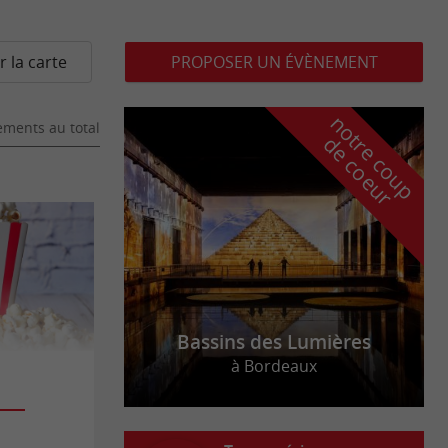
r la carte
PROPOSER UN ÉVÈNEMENT
n
o
t
e
c
o
u
p
e
c
o
e
u
ments au total
r
d
r
Bassins des Lumières
à Bordeaux