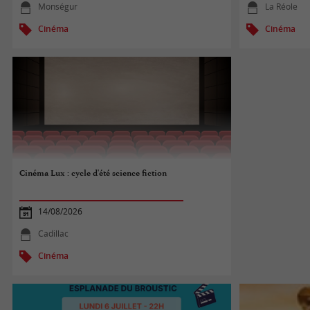
Monségur
La Réole
Cinéma
Cinéma
Cinéma Lux : cycle d'été science fiction
14/08/2026
Cadillac
Cinéma