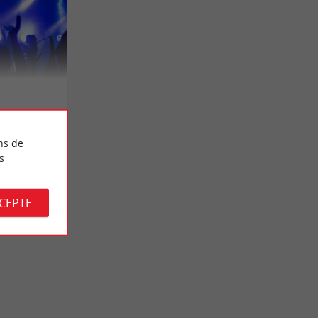
ns de
s
CCEPTE