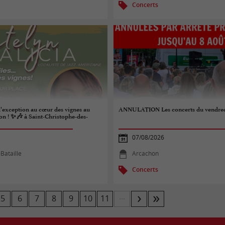
Concerts
’exception au cœur des vignes au
ANNULATION Les concerts du vendredi
n ! ✨🎶 à Saint-Christophe-des-
07/08/2026
-Bataille
Arcachon
Concerts
...
5
6
7
8
9
10
11