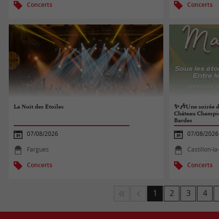
Concerts
Concerts
La Nuit des Étoiles
✨🎶Une soirée d
Château Champio
Bardes
07/08/2026
07/08/2026
Fargues
Castillon-la
Concerts
Concerts
1
2
3
4