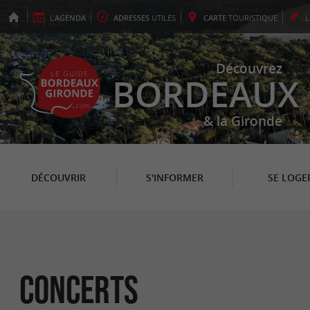
L'
AGENDA
ADRESSES
UTILES
CARTE
TOURISTIQUE
Découvrez
BORDEAUX
& la Gironde
DÉCOUVRIR
S'INFORMER
SE LOGE
Concerts