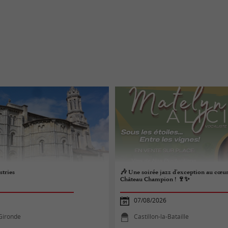
stries
🎶 Une soirée jazz d'exception au cœur
Château Champion ! 🍷✨
07/08/2026
Gironde
Castillon-la-Bataille