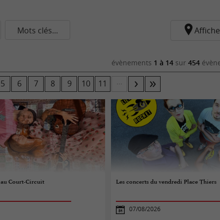
Mots clés...
Affiche
évènements
1 à 14
sur
454
évène
...
5
6
7
8
9
10
11
au Court-Circuit
Les concerts du vendredi Place Thiers
07/08/2026