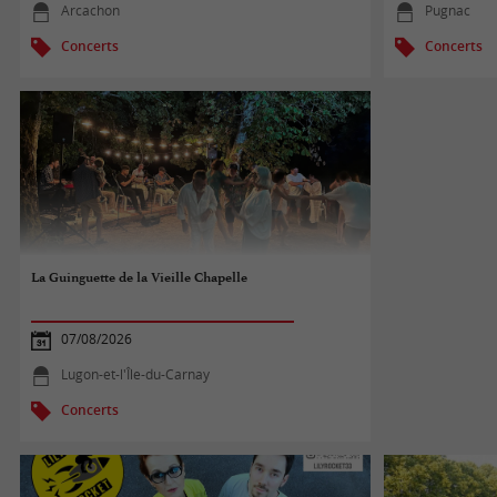
Arcachon
Pugnac
Concerts
Concerts
La Guinguette de la Vieille Chapelle
07/08/2026
Lugon-et-l'Île-du-Carnay
Concerts