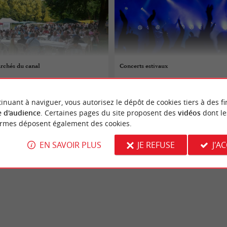
chés du canal
Concerts estivaux
07/08/2026
inuant à naviguer, vous autorisez le dépôt de cookies tiers à des fi
-Dorthe
Vendays-Montalivet
 d'audience
. Certaines pages du site proposent des
vidéos
dont le
ormes déposent également des cookies.
Concerts
EN SAVOIR PLUS
JE REFUSE
J'A