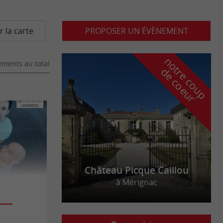
r la carte
PROPOSER UN ÉVÈNEMENT
n
o
t
e
c
o
u
p
e
c
o
e
u
ments au total
r
d
r
Château Picque Caillou
à Mérignac