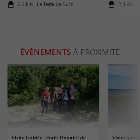
d’Arcachon
Gironde
2,3 km - La Teste-de-Buch
2,3 km - 
ÉVÈNEMENTS
À PROXIMITÉ
Visite Guidée : Forêt Dunaire de
Visite guidé