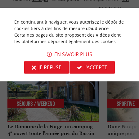
BY-NC-ND 4.0
En continuant à naviguer, vous autorisez le dépôt de
cookies tiers à des fins de
mesure d'audience
.
Certaines pages du site proposent des
vidéos
dont
les plateformes déposent également des cookies.
NOUS AVONS TESTÉ
POUR VOUS
EN SAVOIR PLUS
JE REFUSE
J'ACCEPTE
Séjours / Weekend
Sportive
Le Domaine de la Forge, un camping
Dune Parapen
4* ouvert toute l’année près du Bassin
unique pour u