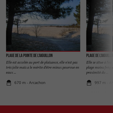
Plage de la Pointe de l'Aiguillon
Plage de l'Aiguill
Elle est accolée au port de plaisance, elle n'est pas
Elle se situe à l'e
très jolie mais a le mérite d'être mieux pourvue en
plage moins fréquen
eaux ...
proximité du ...
670 m - Arcachon
997 m - A