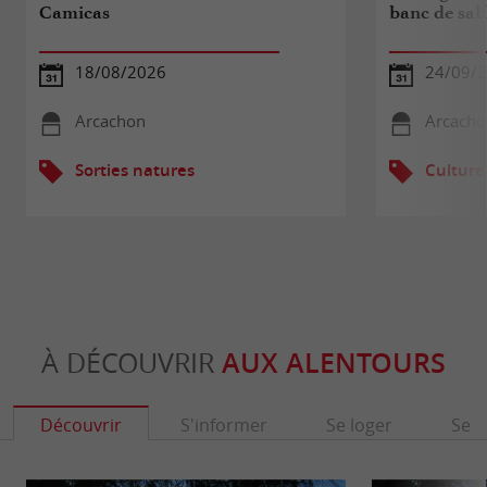
Camicas
banc de sab
18/08/2026
24/09/
Arcachon
Arcacho
Sorties natures
Culture
À DÉCOUVRIR
AUX ALENTOURS
Découvrir
S'informer
Se loger
Se r