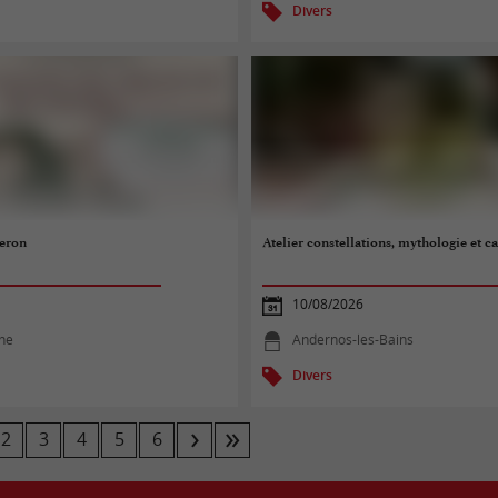
Divers
eron
Atelier constellations, mythologie et ca
10/08/2026
phe
Andernos-les-Bains
Divers
2
3
4
5
6