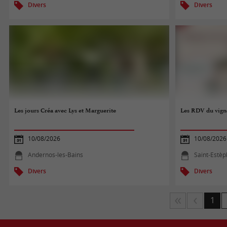
Divers
Divers
Les jours Créa avec Lys et Marguerite
Les RDV du vign
10/08/2026
10/08/2026
Andernos-les-Bains
Saint-Estè
Divers
Divers
1