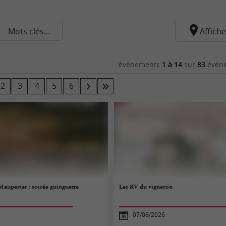
Mots clés...
Affiche
évènements
1 à 14
sur
83
évène
2
3
4
5
6
Mauperier : soirée guinguette
Les RV du vigneron
07/08/2026