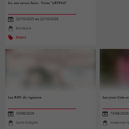
Ici, nos savoir-faire - Visite "ARTFLO"
22/10/2025 au 22/10/2026
Bordeaux
Divers
Les RDV du vigneron
Les jours Créa a
10/08/2026
10/08/2026
Saint-Estèphe
Andernos-l