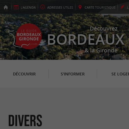
L'
AGENDA
ADRESSES
UTILES
CARTE
TOURISTIQUE
Découvrez
BORDEAUX
& la Gironde
DÉCOUVRIR
S'INFORMER
SE LOGE
Divers