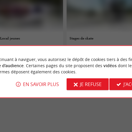
 Local jeunes
Stages de skate
 au 28/08/2026
07/07/2026 au 29/08/2026
inuant à naviguer, vous autorisez le dépôt de cookies tiers à des fi
es-Bains
Andernos-les-Bains
 d'audience
. Certaines pages du site proposent des
vidéos
dont le
ormes déposent également des cookies.
Divers
EN SAVOIR PLUS
JE REFUSE
J'A