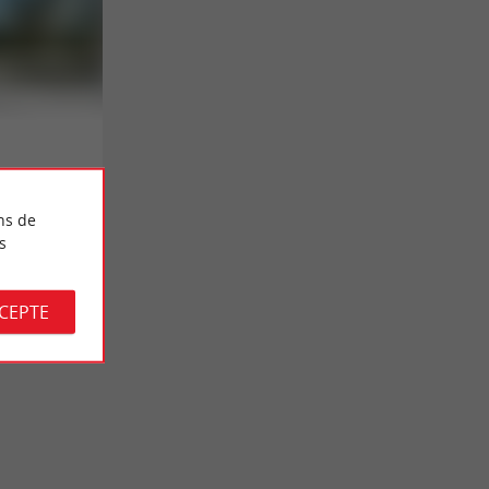
ns de
s
CCEPTE