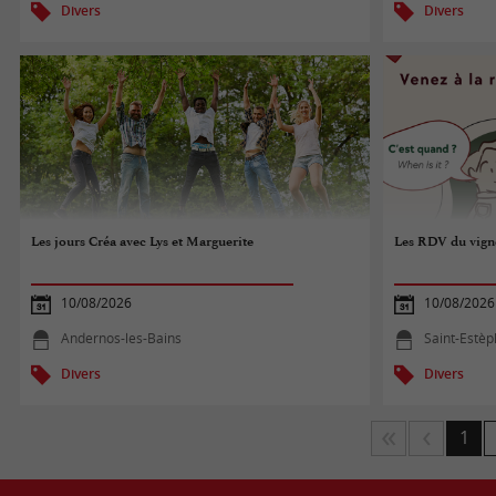
Divers
Divers
Les jours Créa avec Lys et Marguerite
Les RDV du vign
10/08/2026
10/08/2026
Andernos-les-Bains
Saint-Estè
Divers
Divers
1