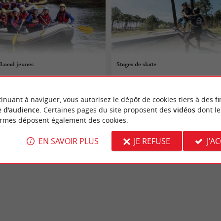
 Local jeunes
Stages de skate
 au 28/08/2026
07/07/2026 au 29/08/2026
inuant à naviguer, vous autorisez le dépôt de cookies tiers à des fi
es-Bains
Andernos-les-Bains
 d'audience
. Certaines pages du site proposent des
vidéos
dont le
ormes déposent également des cookies.
Divers
EN SAVOIR PLUS
JE REFUSE
J'A