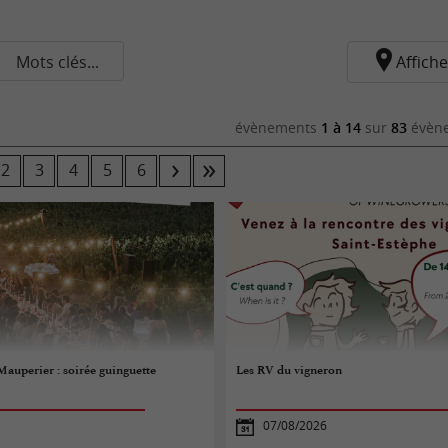
Mots clés...
Affiche
évènements
1 à 14
sur
83
évène
2
3
4
5
6
Mauperier : soirée guinguette
Les RV du vigneron
07/08/2026