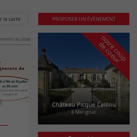
r la carte
PROPOSER UN ÉVÈNEMENT
n
o
t
e
c
o
u
p
e
c
o
e
u
ments au total
r
d
r
Château Picque Caillou
à Mérignac