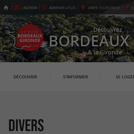
L'
AGENDA
ADRESSES
UTILES
CARTE
TOURISTIQUE
Découvrez
BORDEAUX
& la Gironde
DÉCOUVRIR
S'INFORMER
SE LOGE
Divers