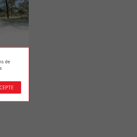
ns de
s
CCEPTE