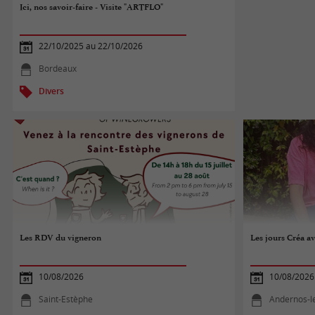
Ici, nos savoir-faire - Visite "ARTFLO"
22/10/2025 au 22/10/2026
Bordeaux
Divers
Les RDV du vigneron
Les jours Créa a
10/08/2026
10/08/2026
Saint-Estèphe
Andernos-l