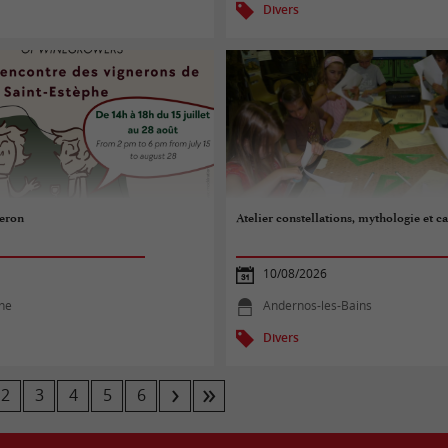
Divers
eron
Atelier constellations, mythologie et ca
10/08/2026
phe
Andernos-les-Bains
Divers
2
3
4
5
6