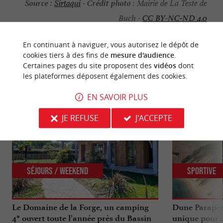
Source :
Crédit photo :
Sirtaqui
-
Mairie de La Teste de
Buch -
CC BY-NC-ND 4.0
En continuant à naviguer, vous autorisez le dépôt de
cookies tiers à des fins de
mesure d'audience
.
Certaines pages du site proposent des
vidéos
dont
NOUS AVONS TESTÉ
POUR VOUS
les plateformes déposent également des cookies.
EN SAVOIR PLUS
JE REFUSE
J'ACCEPTE
Séjours / Weekend
Sportive
Le Domaine de la Forge, un camping
Dune Parapen
4* ouvert toute l’année près du Bassin
unique pour u