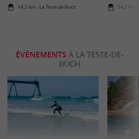
d’Arcachon
Gironde
14,2 km - La Teste-de-Buch
14,2 km -
ÉVÈNEMENTS
À LA TESTE-DE-
BUCH