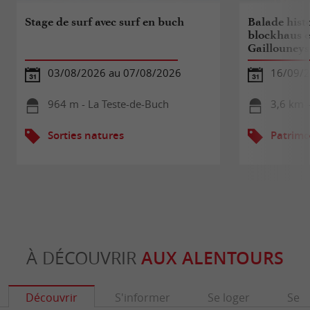
Stage de surf avec surf en buch
Balade histo
blockhaus e
Gaillouneys
03/08/2026 au 07/08/2026
16/09/
964 m - La Teste-de-Buch
3,6 km -
Sorties natures
Patrimo
À DÉCOUVRIR
AUX ALENTOURS
Découvrir
S'informer
Se loger
Se r