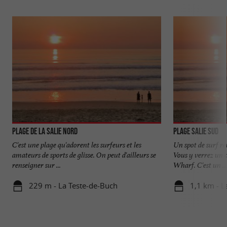
Plage de la Salie Nord
Plage Salie Sud
C'est une plage qu'adorent les surfeurs et les
Un spot de surf r
amateurs de sports de glisse. On peut d'ailleurs se
Vous y verrez un 
renseigner sur ...
Wharf. C'est un ...
229 m - La Teste-de-Buch
1,1 km - L