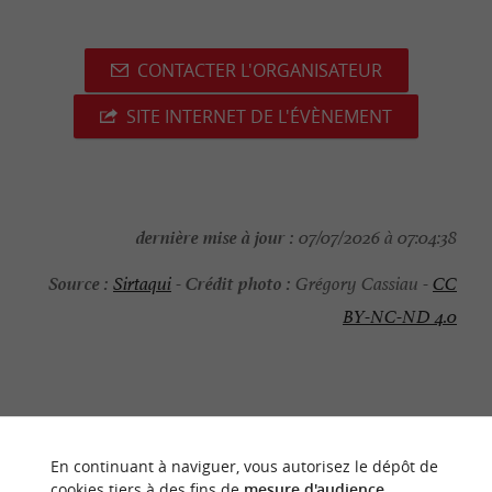
CONTACTER L'ORGANISATEUR
SITE INTERNET DE L'ÉVÈNEMENT
dernière mise à jour :
07/07/2026 à 07:04:38
Source :
Crédit photo :
Sirtaqui
-
Grégory Cassiau -
CC
BY-NC-ND 4.0
NOUS AVONS TESTÉ
POUR VOUS
En continuant à naviguer, vous autorisez le dépôt de
cookies tiers à des fins de
mesure d'audience
.