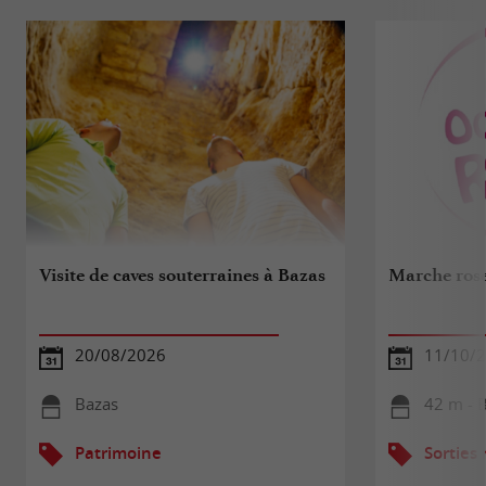
Visite de caves souterraines à Bazas
Marche ros
20/08/2026
11/10/
Bazas
42 m - 
Patrimoine
Sorties