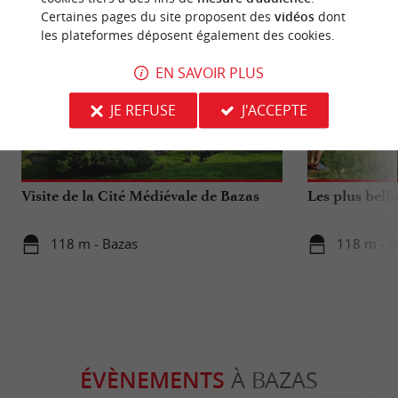
Certaines pages du site proposent des
vidéos
dont
les plateformes déposent également des cookies.
EN SAVOIR PLUS
JE REFUSE
J'ACCEPTE
Culturelle
Sportive
Visite de la Cité Médiévale de Bazas
Les plus bell
118 m - Bazas
118 m - B
ÉVÈNEMENTS
À BAZAS