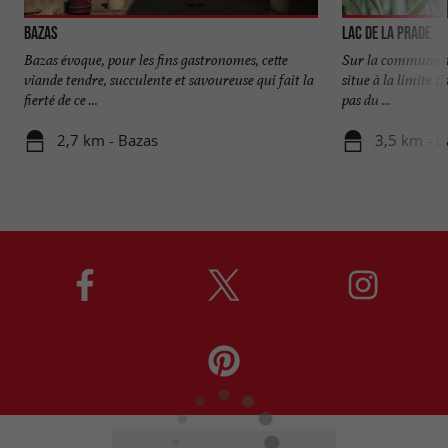
Bazas
Lac de la Prade
Bazas évoque, pour les fins gastronomes, cette
Sur la commune de
viande tendre, succulente et savoureuse qui fait la
situe à la limite E
fierté de ce ...
pas du ...
2,7 km - Bazas
3,5 km - B