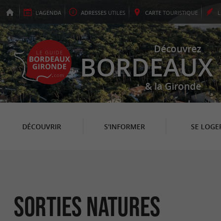
L'
AGENDA
ADRESSES
UTILES
CARTE
TOURISTIQUE
Découvrez
BORDEAUX
& la Gironde
DÉCOUVRIR
S'INFORMER
SE LOGE
Sorties natures