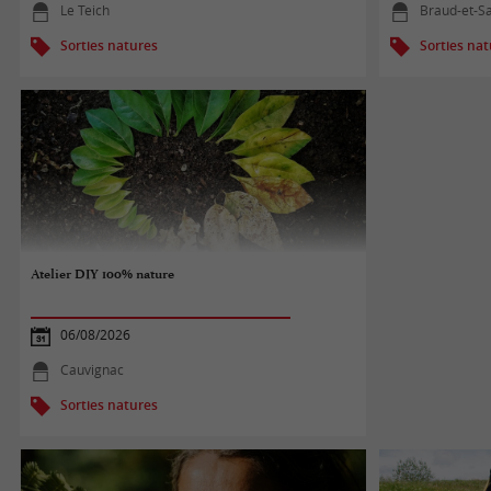
Le Teich
Braud-et-Sa
Sorties natures
Sorties na
Atelier DIY 100% nature
06/08/2026
Cauvignac
Sorties natures