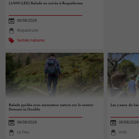
[ANNULÉE] Balade en soirée à Roquebrune
06/08/2026
Roquebrune
Sorties natures
Balade guidée avec animateur nature sur le sentier
Les 3 eaux de Sai
Demain la Double
06/08/2026
06/08/2026
Le Fieu
Arès