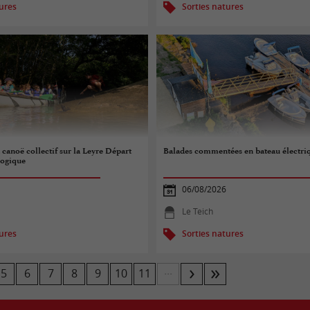
tures
Sorties natures
 canoë collectif sur la Leyre Départ
Balades commentées en bateau électri
logique
06/08/2026
Le Teich
tures
Sorties natures
...
5
6
7
8
9
10
11