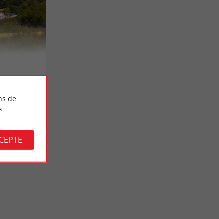
ns de
s
CCEPTE