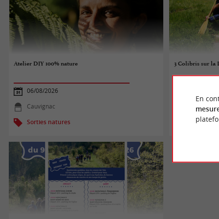
Atelier DIY 100% nature
3 Colibris sur la 
06/08/2026
06/08/2026
En cont
Cauvignac
Le Fieu
mesure
platef
Sorties natures
Sorties na