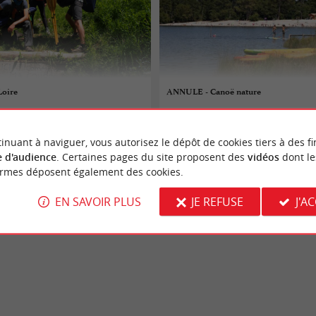
Loire
ANNULE - Canoë nature
06/08/2026
inuant à naviguer, vous autorisez le dépôt de cookies tiers à des fi
Hostens
 d'audience
. Certaines pages du site proposent des
vidéos
dont le
ormes déposent également des cookies.
tures
Sorties natures
EN SAVOIR PLUS
JE REFUSE
J'A