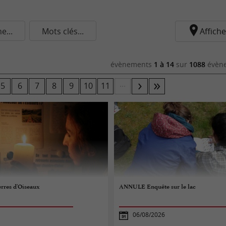
...
Mots clés...
Affiche
évènements
1 à 14
sur
1088
évène
...
5
6
7
8
9
10
11
rres d'Oiseaux
ANNULE Enquête sur le lac
06/08/2026