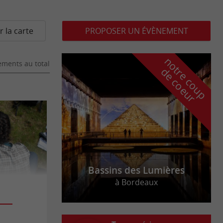
r la carte
PROPOSER UN ÉVÈNEMENT
n
o
t
e
c
o
u
p
e
c
o
e
u
ments au total
r
d
r
Bassins des Lumières
à Bordeaux