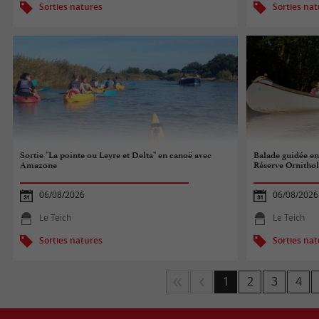
Sorties natures
Sorties na
Sortie "La pointe ou Leyre et Delta" en canoë avec
Balade guidée en
Amazone
Réserve Ornitho
06/08/2026
06/08/2026
Le Teich
Le Teich
Sorties natures
Sorties na
1
2
3
4