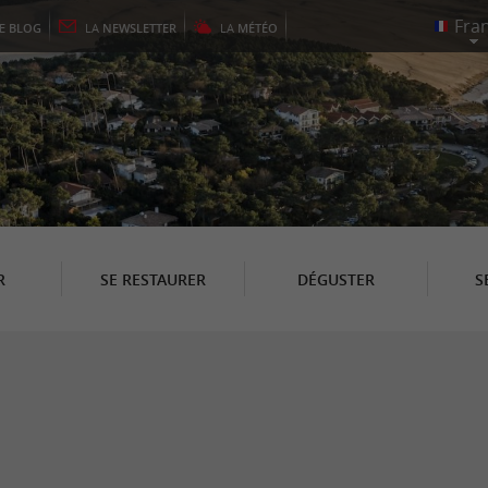
LE
BLOG
LA
NEWSLETTER
LA
MÉTÉO
R
SE RESTAURER
DÉGUSTER
S