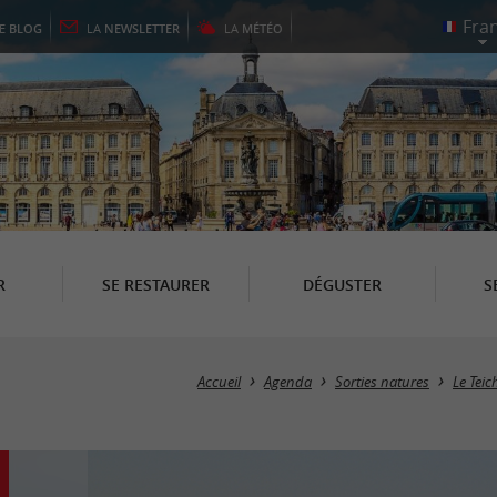
LE
BLOG
LA
NEWSLETTER
LA
MÉTÉO
R
SE RESTAURER
DÉGUSTER
S
Accueil
Agenda
Sorties natures
Le Teic