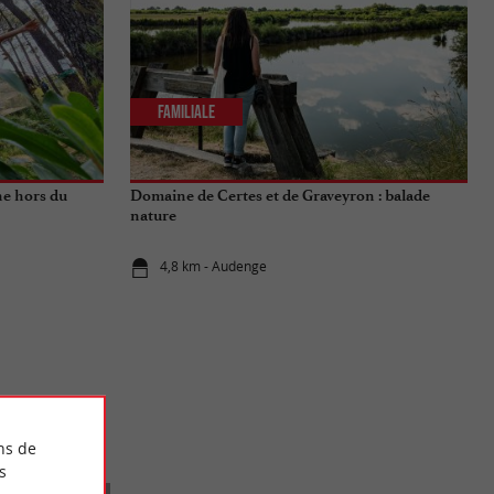
Familiale
he hors du
Domaine de Certes et de Graveyron : balade
nature
4,8 km - Audenge
ns de
s