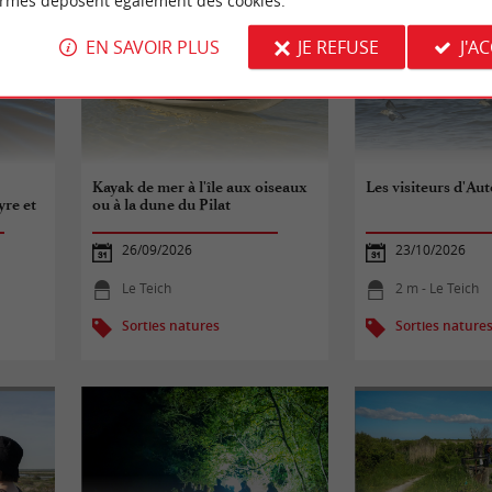
ormes déposent également des cookies.
EN SAVOIR PLUS
JE REFUSE
J'A
Kayak de mer à l'île aux oiseaux
Les visiteurs d'A
yre et
ou à la dune du Pilat
26/09/2026
23/10/2026
Le Teich
2 m - Le Teich
Sorties natures
Sorties nature