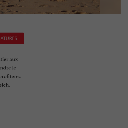
NATURES
tier aux
indre le
profiterez
eich.