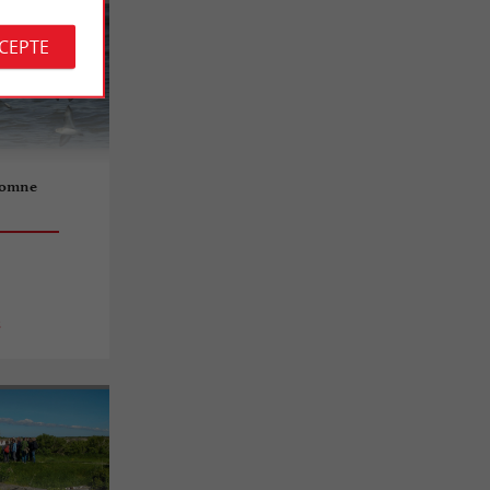
CCEPTE
utomne
s