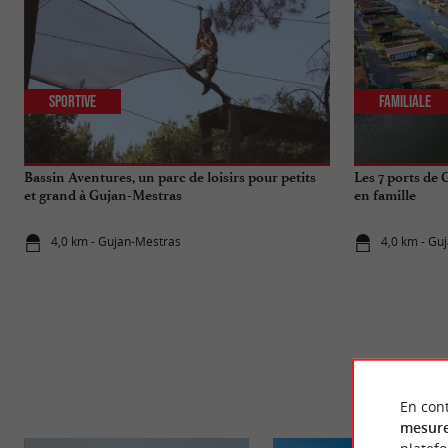
Sportive
Familiale
Bassin Aventures, un parc de loisirs pour petits
Les 7 ports de
et grand à Gujan-Mestras
en famille
4,0 km - Gujan-Mestras
4,0 km - Gu
En cont
mesure