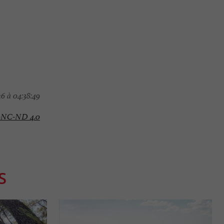
6 à 04:38:49
-NC-ND 4.0
S