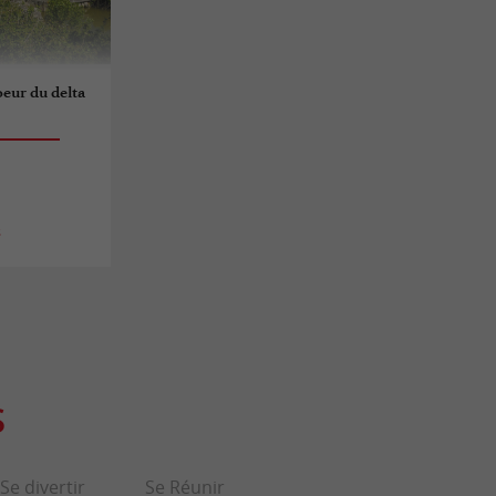
oeur du delta
s
S
Se divertir
Se Réunir