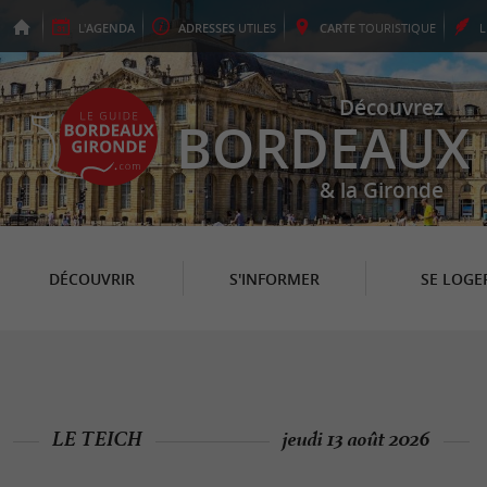
L'
AGENDA
ADRESSES
UTILES
CARTE
TOURISTIQUE
Découvrez
BORDEAUX
& la Gironde
DÉCOUVRIR
S'INFORMER
SE LOGE
LE TEICH
jeudi 13 août 2026