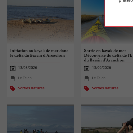
platef
Initiation au kayak de mer dans
Sortie en kayak de mer -
le delta du Bassin d'Arcachon
Découverte du delta de l'E
du Bassin d'Arcachon
13/08/2026
13/09/2026
Le Teich
Le Teich
Sorties natures
Sorties natures