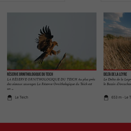
Réserve Orni­thologique du Teich
Delta de la Leyre
LA RÉSERVE ORNITHOLOGIQUE DU TEICH Au plus près
Le Delta de la Leyre
des oiseaux sauvages La Réserve Ornithologique du Teich est
le Bassin d’Arcachon.
un ...
Le Teich
653 m - Le 