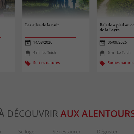
Les ailes de la nuit
Balade à pied au c
de la Leyre
14/08/2026
06/09/2026
4 m - Le Teich
6 m - Le Teich
Sorties natures
Sorties nature
À DÉCOUVRIR
AUX ALENTOUR
r
Se loger
Se restaurer
Déguster