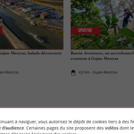
Sportive
 Gujan-Mestras, balade découverte
Bassin Aventures, un accrobranc
commun à Gujan Mestras
jan-Mestras
4,0 km - Gujan-Mestras
ÉVÈNEMENTS
AU TEICH
inuant à naviguer, vous autorisez le dépôt de cookies tiers à des fi
 d'audience
. Certaines pages du site proposent des
vidéos
dont le