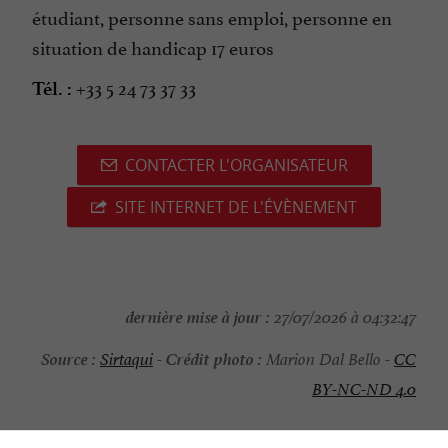
étudiant, personne sans emploi, personne en
situation de handicap 17 euros
+33 5 24 73 37 33
Tél. :
CONTACTER L'ORGANISATEUR
SITE INTERNET DE L'ÉVÈNEMENT
dernière mise à jour :
27/07/2026 à 04:32:47
Source :
Crédit photo :
Sirtaqui
-
Marion Dal Bello -
CC
BY-NC-ND 4.0