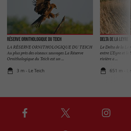
Réserve Orni­thologique du Teich
Delta de la Leyre
LA RÉSERVE ORNITHOLOGIQUE DU TEICH
Le Delta de la Ley
Au plus près des oiseaux sauvages La Réserve
entre L’Eyre et le
Ornithologique du Teich est un ...
rivière a ...
3 m - Le Teich
651 m - Le