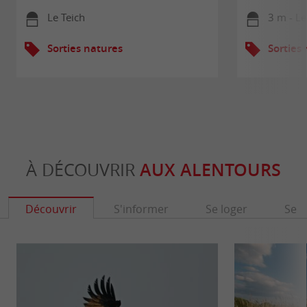
Le Teich
3 m - Le
Sorties natures
Sorties
À DÉCOUVRIR
AUX ALENTOURS
Découvrir
S'informer
Se loger
Se r