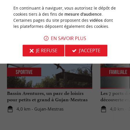
En continuant à naviguer, vous autorisez le dépôt de
cookies tiers à des fins de
mesure d'audience
.
NOUS AVONS TESTÉ
POUR VOUS
Certaines pages du site proposent des
vidéos
dont
les plateformes déposent également des cookies.
EN SAVOIR PLUS
JE REFUSE
J'ACCEPTE
Sportive
Familiale
Bassin Aventures, un parc de loisirs
Les 7 ports d
pour petits et grand à Gujan-Mestras
découverte en
4,0 km - Gujan-Mestras
4,0 km - 