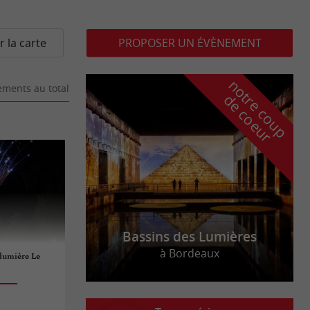
r la carte
PROPOSER UN ÉVÈNEMENT
n
o
t
e
c
o
u
p
e
c
o
e
u
ments au total
r
d
r
Bassins des Lumières
à Bordeaux
 lumière Le