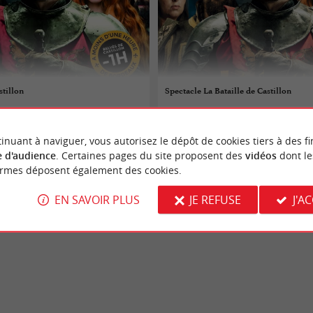
stillon
Spectacle La Bataille de Castillon
08/08/2026
inuant à naviguer, vous autorisez le dépôt de cookies tiers à des fi
astillon
Castillon-la-Bataille
 d'audience
. Certaines pages du site proposent des
vidéos
dont le
ormes déposent également des cookies.
Spectacles
EN SAVOIR PLUS
JE REFUSE
J'A