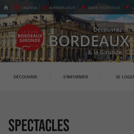
L'
AGENDA
ADRESSES
UTILES
CARTE
TOURISTIQUE
Découvrez
BORDEAUX
& la Gironde
DÉCOUVRIR
S'INFORMER
SE LOGE
Spectacles