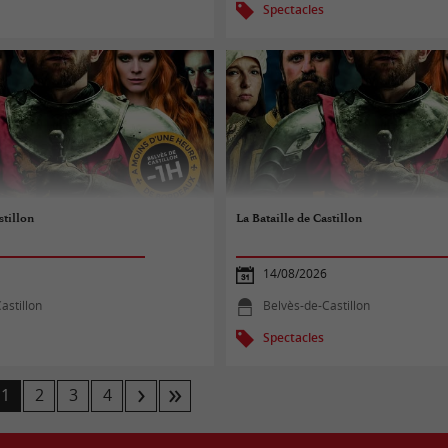
Spectacles
stillon
La Bataille de Castillon
14/08/2026
astillon
Belvès-de-Castillon
Spectacles
1
2
3
4