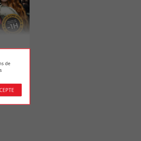
ns de
s
CCEPTE