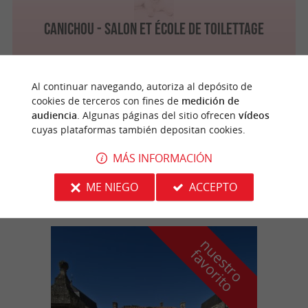
Canichou - Salon et école de toilettage
Al continuar navegando, autoriza al depósito de
cookies de terceros con fines de
medición de
Pessac
5 km
audiencia
. Algunas páginas del sitio ofrecen
vídeos
cuyas plataformas también depositan cookies.
MÁS INFORMACIÓN
La Toutounière
ME NIEGO
ACCEPTO
n
u
e
s
t
r
o
a
v
o
r
i
t
f
o