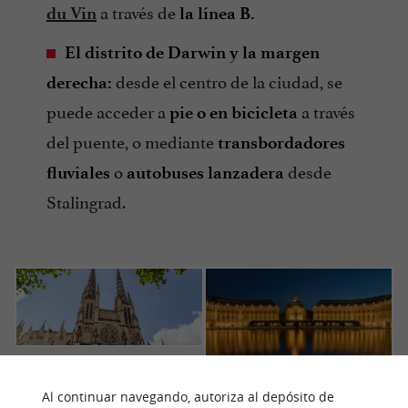
a través de
du Vin
la línea B.
El distrito de Darwin y la margen
desde el centro de la ciudad, se
derecha:
puede acceder a
a través
pie o en bicicleta
del puente, o mediante
transbordadores
o
desde
fluviales
autobuses lanzadera
Stalingrad.
Catedral de San
Andrés
Espejo de agua
Al continuar navegando, autoriza al depósito de