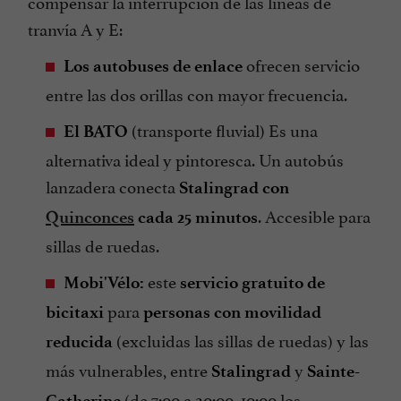
compensar la interrupción de las líneas de
tranvía A y E:
ofrecen servicio
Los autobuses de enlace
entre las dos orillas con mayor frecuencia.
(transporte fluvial)
Es una
El BATO
alternativa ideal y pintoresca. Un autobús
lanzadera conecta
Stalingrad con
. Accesible para
Quinconces
cada 25 minutos
sillas de ruedas.
este
Mobi'Vélo:
servicio gratuito de
para
bicitaxi
personas con movilidad
(excluidas las sillas de ruedas) y las
reducida
más vulnerables, entre
y
Stalingrad
Sainte-
(de 7:00 a 20:00, 10:00 los
Catherine