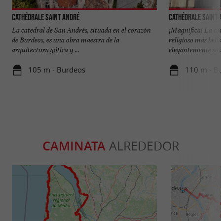
Cathédrale Saint André
Cathédrale Saint
La catedral de San Andrés, situada en el corazón
¡Magnífica! La cat
de Burdeos, es una obra maestra de la
religioso más bell
arquitectura gótica y ...
elegantemente sobr
105 m - Burdeos
110 m - B
CAMINATA
ALREDEDOR