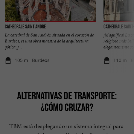
Cathédrale Saint André
Cathédrale Saint
La catedral de San Andrés, situada en el corazón de
¡Magnífica! La ca
Burdeos, es una obra maestra de la arquitectura
religioso más bell
gótica y ...
elegantemente sob
105 m - Burdeos
110 m - 
ALTERNATIVAS DE TRANSPORTE:
¿CÓMO CRUZAR?
TBM está desplegando un sistema integral para