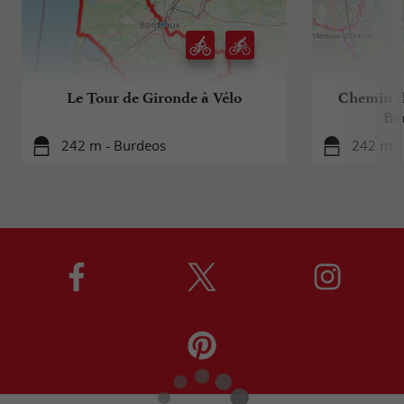
Le Tour de Gironde à Vélo
Chemin d
Bo
242 m - Burdeos
242 m -