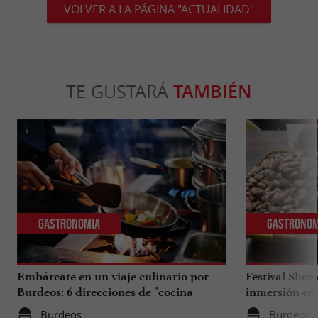
VOLVER A LA PÁGINA "ACTUALIDAD"
TE GUSTARÁ
TAMBIÉN
Gastronomia
Gastronom
Embárcate en un viaje culinario por
Festival Show
Burdeos: 6 direcciones de "cocina
inmersión en 
internacional"
excepcional
Burdeos
Burdeos