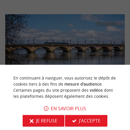
Bordeaux
En continuant à naviguer, vous autorisez le dépôt de
Travaux du Pont de Pierre à Bordeaux : Tout ce qui change pour
cookies tiers à des fins de
mesure d'audience
.
Certaines pages du site proposent des
vidéos
dont
vos déplacements de l'été 2026
les plateformes déposent également des cookies.
Découvrez les alternatives pour traverser Bordeaux cet
été 2026 malgré les travaux du Pont de Pierre : bus relais,
EN SAVOIR PLUS
navettes fluviales et vélos en libre-service. Comment
profiter pleinement ...
JE REFUSE
J'ACCEPTE