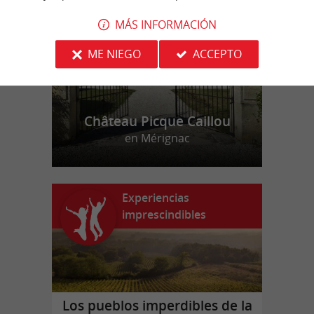
f
o
MÁS INFORMACIÓN
ME NIEGO
ACCEPTO
Château Picque Caillou
en Mérignac
Experiencias
imprescindibles
Los pueblos imperdibles de la