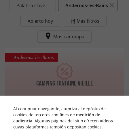
Palabra clave...
Andernos-les-Bains
Abierto hoy
Más filtros
Mostrar mapa
Andernos-les-Bains
Camping Fontaine Vieille
Al continuar navegando, autoriza al depósito de
cookies de terceros con fines de
medición de
n
u
e
s
t
r
o
a
v
o
r
i
t
audiencia
. Algunas páginas del sitio ofrecen
vídeos
cuyas plataformas también depositan cookies.