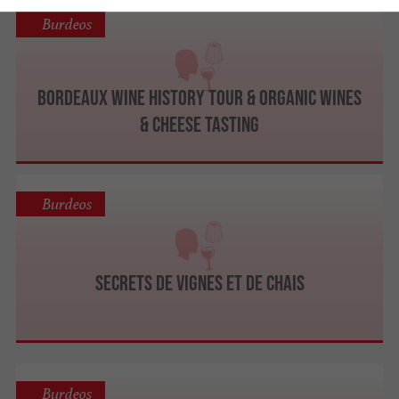
Burdeos
BORDEAUX WINE HISTORY TOUR & ORGANIC WINES
& CHEESE TASTING
Burdeos
Secrets de Vignes et de Chais
Burdeos