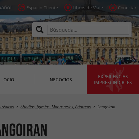
Espacio Cliente
Libros de Viaje
Conectar
EXPERIENCIAS
OCIO
NEGOCIOS
IMPRESCINDIBLES
Masquer la carte
urísticos
Abadias, Iglesias, Monasterios, Prioratos
Langoiran
Langoiran