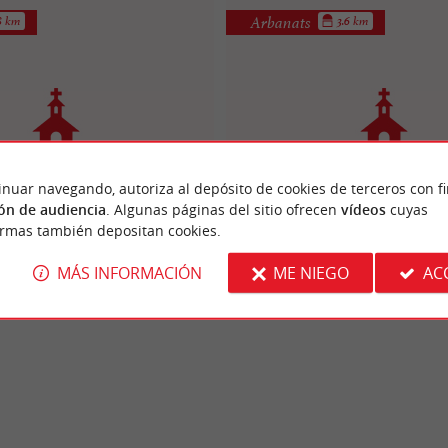
Arbanats
8 km
3.6 km
inuar navegando, autoriza al depósito de cookies de terceros con f
Saint-Hilaire de Paillet
Eglise Saint-Hippolyte d'
ón de audiencia
. Algunas páginas del sitio ofrecen
vídeos
cuyas
ormas también depositan cookies.
MÁS INFORMACIÓN
ME NIEGO
AC