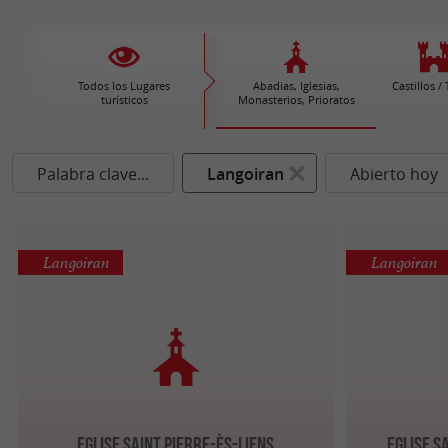
Todos los Lugares
Abadias, Iglesias,
Castillos /
turísticos
Monasterios, Prioratos
Palabra clave...
Langoiran
Abierto hoy
Langoiran
Langoiran
Eglise Saint Pierre-ès-Liens
Eglise S