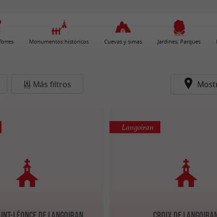
 Torres
Monumentos historicos
Cuevas y simas
Jardines, Parques
Más filtros
Most
Langoiran
aint-Léonce de Langoiran
Croix de Langoira