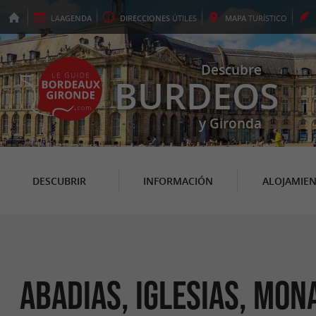
LA
AGENDA
DIRECCIONES
ÚTILES
MAPA
TURÍSTICO
Descubre
BURDEOS
y Gironda
DESCUBRIR
INFORMACIÓN
ALOJAMIE
Abadias, Iglesias, Mon