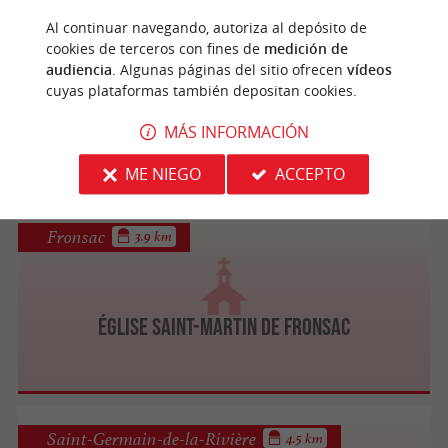
Al continuar navegando, autoriza al depósito de
Saint-Michel-de-Fronsac
3.8 km
cookies de terceros con fines de
medición de
audiencia
. Algunas páginas del sitio ofrecen
vídeos
cuyas plataformas también depositan cookies.
Église de Saint-Michel de Fronsac
MÁS INFORMACIÓN
ME NIEGO
ACCEPTO
Fronsac
3.9 km
Église Saint-Martin de Fronsac
Saint-Germain-de-la-Rivière
4.5 km