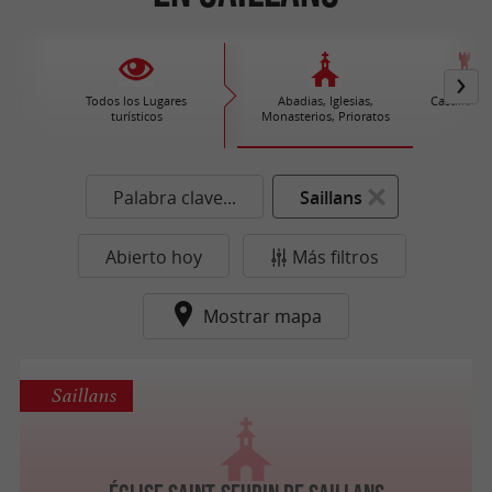
Todos los Lugares
Abadias, Iglesias,
Castillos /
turísticos
Monasterios, Prioratos
Palabra clave...
Saillans
Abierto hoy
Más filtros
Mostrar mapa
Saillans