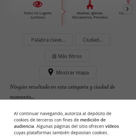
Todos los Lugares
Abadias, Iglesias,
Castillos /
turísticos
Monasterios, Prioratos
Palabra clave...
Ciudad...
Más filtros
Mostrar mapa
Ningún resultado en esta categoría y ciudad de
momento...
Al continuar navegando, autoriza al depósito de
cookies de terceros con fines de
medición de
n
u
e
s
t
r
o
a
v
o
r
i
t
f
o
audiencia
. Algunas páginas del sitio ofrecen
vídeos
cuyas plataformas también depositan cookies.