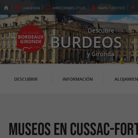
LA
AGENDA
DIRECCIONES
ÚTILES
MAPA
TURÍSTICO
Descubre
BURDEOS
y Gironda
DESCUBRIR
INFORMACIÓN
ALOJAMIE
Museos en Cussac-For