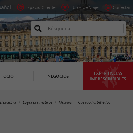
Espacio Cliente
Libros de Viaje
Conectar
EXPERIENCIAS
OCIO
NEGOCIOS
IMPRESCINDIBLES
Masquer la carte
Descubrir
Lugares turísticos
Museos
Cussac-Fort-Médoc