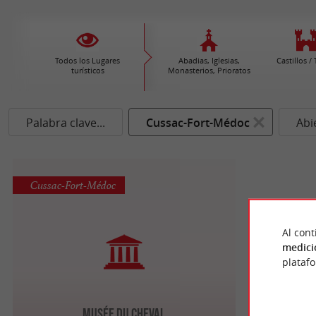
Todos los Lugares
Abadias, Iglesias,
Castillos /
turísticos
Monasterios, Prioratos
Palabra clave...
Cussac-Fort-Médoc
Abi
Cussac-Fort-Médoc
Al cont
medici
plataf
Musée du Cheval