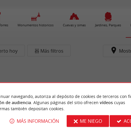
 Torres
Monumentos historicos
Cuevas y simas
Jardines, Parques
erto hoy
Más filtros
Most
inuar navegando, autoriza al depósito de cookies de terceros con f
ón de audiencia
. Algunas páginas del sitio ofrecen
vídeos
cuyas
ormas también depositan cookies.
MÁS INFORMACIÓN
ME NIEGO
AC