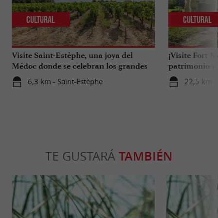
Cultural
Cultural
Visite Saint-Estèphe, una joya del
¡Visite Fort 
Médoc donde se celebran los grandes
patrimonio y 
vinos.
6,3 km - Saint-Estèphe
22,5 km -
TE GUSTARÁ
TAMBIÉN