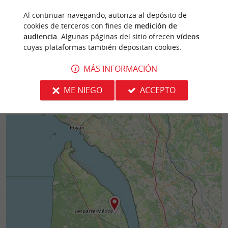
La Torre del Honor en Lesparre-Médoc es una
Pauillac es una a
torre cuadrada, vestigio de un castillo medieval
del vino y la cult
Al continuar navegando, autoriza al depósito de
del siglo XIV, situada ...
izquierda del estua
cookies de terceros con fines de
medición de
audiencia
. Algunas páginas del sitio ofrecen
vídeos
8,8 km - Lesparre-Médoc
13,9 km - 
cuyas plataformas también depositan cookies.
MÁS INFORMACIÓN
ME NIEGO
ACCEPTO