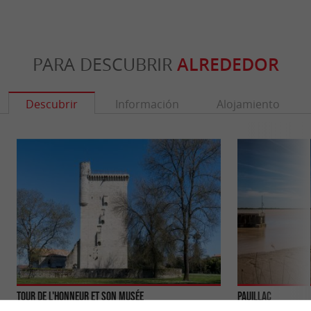
PARA DESCUBRIR
ALREDEDOR
Descubrir
Información
Alojamiento
Tour de l'Honneur et son musée
Pauillac