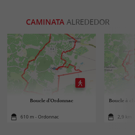
CAMINATA
ALREDEDOR
Boucle d'Ordonnac
Boucle à ch
610 m - Ordonnac
2,9 km -