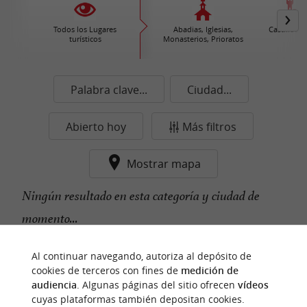
Todos los Lugares
Abadias, Iglesias,
Castillos /
turísticos
Monasterios, Prioratos
Palabra clave...
Ciudad...
Abierto hoy
Más filtros
Mostrar mapa
Ningún resultado en esta categoría y ciudad de
momento...
Al continuar navegando, autoriza al depósito de
cookies de terceros con fines de
medición de
n
u
e
s
t
r
o
a
v
o
r
i
t
f
o
audiencia
. Algunas páginas del sitio ofrecen
vídeos
cuyas plataformas también depositan cookies.