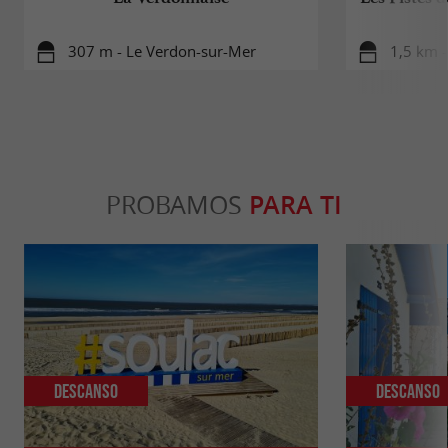
307 m - Le Verdon-sur-Mer
1,5 km 
PROBAMOS
PARA TI
Descanso
Descanso