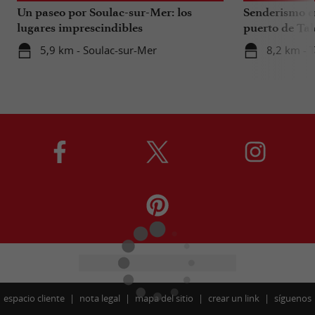
Un paseo por Soulac-sur-Mer: los
Senderismo en
lugares imprescindibles
puerto de Tal
artesanos y os
5,9 km - Soulac-sur-Mer
8,2 km - T
espacio cliente
nota legal
mapa del sitio
crear un link
síguenos