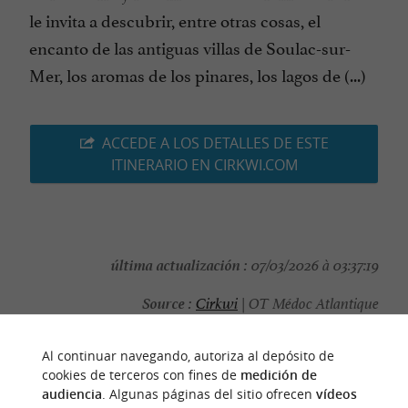
le invita a descubrir, entre otras cosas, el
encanto de las antiguas villas de Soulac-sur-
Mer, los aromas de los pinares, los lagos de (...)
ACCEDE A LOS DETALLES DE ESTE
ITINERARIO EN CIRKWI.COM
última actualización :
07/03/2026 à 03:37:19
Source :
Cirkwi
| OT Médoc Atlantique
autor de la foto :
@Cirkwi
Al continuar navegando, autoriza al depósito de
cookies de terceros con fines de
medición de
audiencia
. Algunas páginas del sitio ofrecen
vídeos