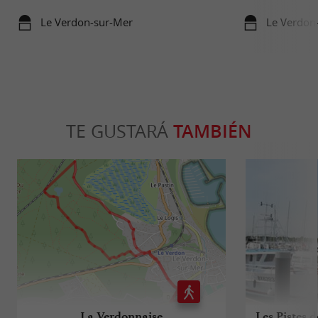
Le Verdon-sur-Mer
Le Verdon
TE GUSTARÁ
TAMBIÉN
La Verdonnaise
Les Pistes 