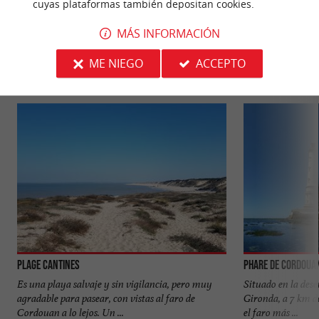
cuyas plataformas también depositan cookies.
PARA DESCUBRIR
ALREDEDOR
MÁS INFORMACIÓN
ME NIEGO
ACCEPTO
Descubrir
Información
Alojamiento
Plage Cantines
Phare de Cordoua
Es una playa salvaje y sin vigilancia, pero muy
Situado en la des
agradable para pasear, con vistas al faro de
Gironda, a 7 km de
Cordouan a lo lejos. Un ...
el faro más ...