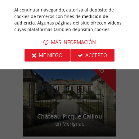
Al continuar navegando, autoriza al depósito de
Captieux
cookies de terceros con fines de
medición de
audiencia
. Algunas páginas del sitio ofrecen
vídeos
17,3 km
cuyas plataformas también depositan cookies.
MÁS INFORMACIÓN
n
u
e
s
t
r
o
a
v
o
r
i
t
ME NIEGO
ACCEPTO
f
o
Château Picque Caillou
en Mérignac