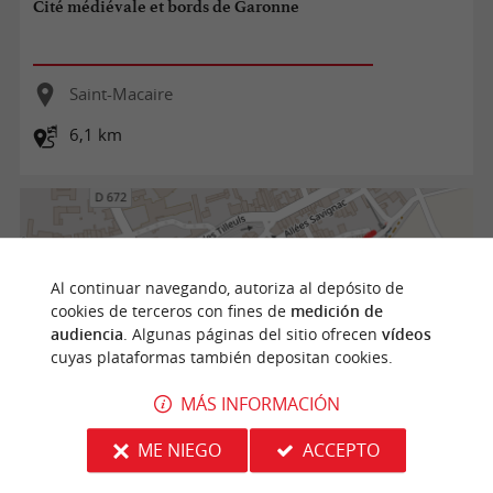
Cité médiévale et bords de Garonne
Saint-Macaire
6,1 km
Al continuar navegando, autoriza al depósito de
cookies de terceros con fines de
medición de
audiencia
. Algunas páginas del sitio ofrecen
vídeos
cuyas plataformas también depositan cookies.
MÁS INFORMACIÓN
ME NIEGO
ACCEPTO
Les Pistes de Robin : dans la cité médiévale de Saint-
Macaire