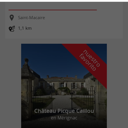
Saint-Macaire
1,1 km
n
u
e
s
t
r
o
a
v
o
r
i
t
f
o
Château Picque Caillou
en Mérignac