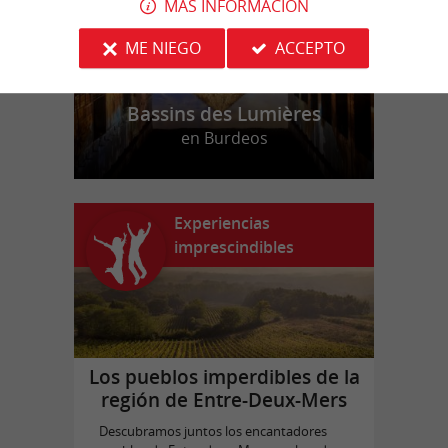
MÁS INFORMACIÓN
ME NIEGO
ACCEPTO
Bassins des Lumières
en Burdeos
Experiencias
imprescindibles
Los pueblos imperdibles de la
región de Entre-Deux-Mers
Descubramos juntos los encantadores