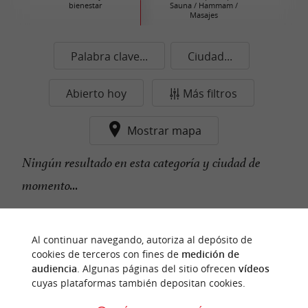
bienestar
Sauna / Hammam /
Masajes
Palabra clave...
Ciudad...
Abierto hoy
Más filtros
Mostrar mapa
Ningún resultado en esta categoría y ciudad de
momento...
Al continuar navegando, autoriza al depósito de
n
u
e
s
t
r
o
a
v
o
r
i
t
f
o
cookies de terceros con fines de
medición de
audiencia
. Algunas páginas del sitio ofrecen
vídeos
cuyas plataformas también depositan cookies.