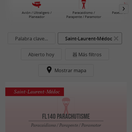
Avión / Ultraligero /
Paracaidismo /
Paseos en he
Planeador
Parapente / Paramotor
Palabra clave...
Saint-Laurent-Médoc
Abierto hoy
Más filtros
Mostrar mapa
Saint-Laurent-Médoc
FL140 Parachutisme
Paracaidismo / Parapente / Paramotor