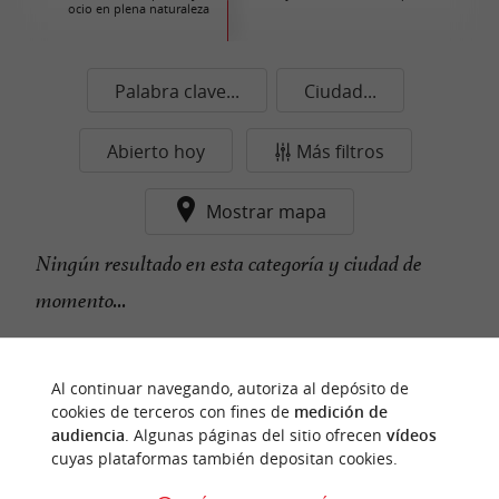
ocio en plena naturaleza
Palabra clave...
Ciudad...
Abierto hoy
Más filtros
Mostrar mapa
Ningún resultado en esta categoría y ciudad de
momento...
Al continuar navegando, autoriza al depósito de
n
u
e
s
t
r
o
a
v
o
r
i
t
f
o
cookies de terceros con fines de
medición de
audiencia
. Algunas páginas del sitio ofrecen
vídeos
cuyas plataformas también depositan cookies.