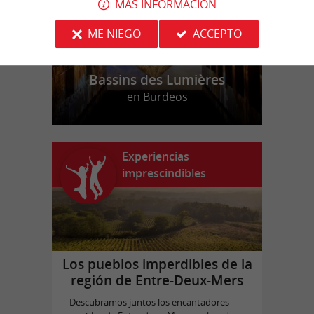
MÁS INFORMACIÓN
ME NIEGO
ACCEPTO
Bassins des Lumières
en Burdeos
Experiencias
imprescindibles
Los pueblos imperdibles de la
región de Entre-Deux-Mers
Descubramos juntos los encantadores