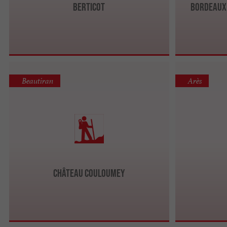
Berticot
Bordeaux 
Beautiran
Arès
Château Couloumey