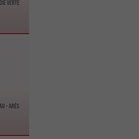
oie Verte
au - Arès