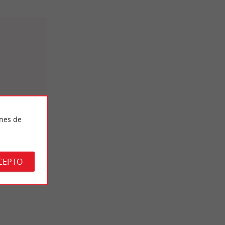
ines de
 du Bassin
CEPTO