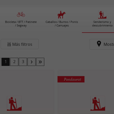
Bicicleta / BTT / Patinete
Caballos / Burros / Ponis
Senderismo y
/ Segway
/ Carruajes
descubrimiento
Más filtros
Most
1
2
3
Pondaurat