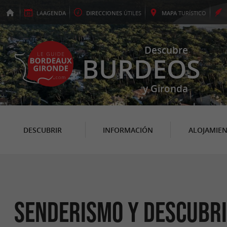
LA
AGENDA
DIRECCIONES
ÚTILES
MAPA
TURÍSTICO
Descubre
BURDEOS
y Gironda
DESCUBRIR
INFORMACIÓN
ALOJAMIE
Senderismo y descubr