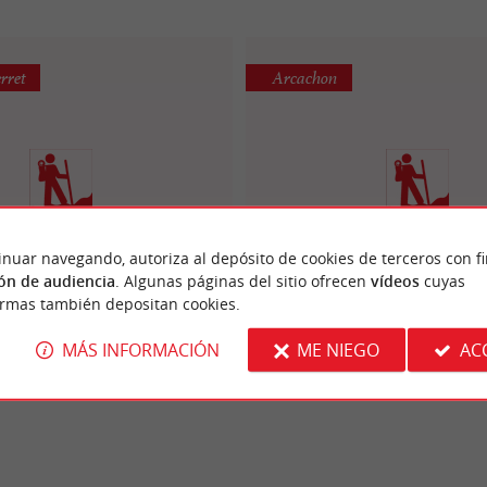
rret
Arcachon
inuar navegando, autoriza al depósito de cookies de terceros con f
: Voie Verte Tour du Bassin
Arcachon : Voie Verte Tour
ón de audiencia
. Algunas páginas del sitio ofrecen
vídeos
cuyas
Arcachon
Arcachon
ormas también depositan cookies.
MÁS INFORMACIÓN
ME NIEGO
AC