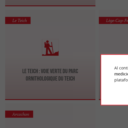
Le Teich
Lège-Cap-Fe
Al cont
Le Teich : Voie Verte du Parc
Cap-Ferret 
medici
ornithologique du Teich
plataf
Arcachon