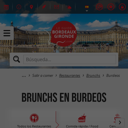
Salir a comer
Restaurantes
Brunchs
Burdeos
Brunchs en Burdeos
Todos los Restaurantes
Comida rápida / Food
Cervecerías