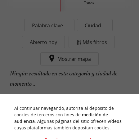
Trucks
Palabra clave...
Ciudad...
Abierto hoy
Más filtros
Mostrar mapa
Ningún resultado en esta categoría y ciudad de
momento...
Al continuar navegando, autoriza al depósito de
n
u
e
s
t
r
o
a
v
o
r
i
t
f
o
cookies de terceros con fines de
medición de
audiencia
. Algunas páginas del sitio ofrecen
vídeos
cuyas plataformas también depositan cookies.