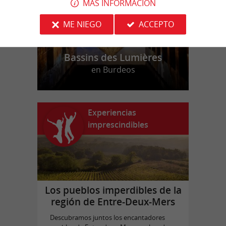
MÁS INFORMACIÓN
ME NIEGO
ACCEPTO
Bassins des Lumières
en Burdeos
Experiencias
imprescindibles
Los pueblos imperdibles de la
región de Entre-Deux-Mers
Descubramos juntos los encantadores