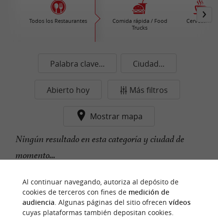
Todos los Restaurantes
Comida rápida / Food
Cervecerías
Trucks
Palabra clave...
Ciudad...
Abierto hoy
Más filtros
Mostrar mapa
Ningún resultado en esta categoría y ciudad de
momento...
Al continuar navegando, autoriza al depósito de
cookies de terceros con fines de
medición de
n
u
e
s
t
r
o
a
v
o
r
i
t
f
o
audiencia
. Algunas páginas del sitio ofrecen
vídeos
cuyas plataformas también depositan cookies.