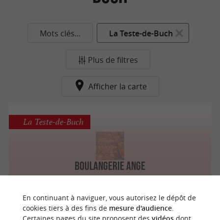
Mots clés...
La Teste-de-Buch
Plus de filtres
Afficher la carte
La Teste-de-Buch
Boulangerie Ange
En continuant à naviguer, vous autorisez le dépôt de
cookies tiers à des fins de
mesure d'audience
.
Certaines pages du site proposent des
vidéos
dont