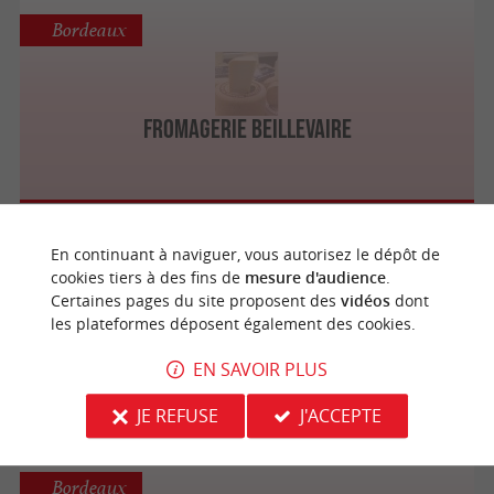
Bordeaux
Fromagerie Beillevaire
Bordeaux
En continuant à naviguer, vous autorisez le dépôt de
cookies tiers à des fins de
mesure d'audience
.
Certaines pages du site proposent des
vidéos
dont
les plateformes déposent également des cookies.
La Basco-Béarnaise (Fromagerie)
EN SAVOIR PLUS
JE REFUSE
J'ACCEPTE
Bordeaux