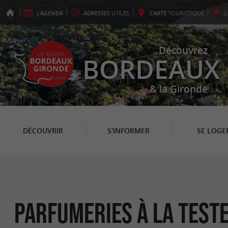
L'
AGENDA
ADRESSES
UTILES
CARTE
TOURISTIQUE
Découvrez
BORDEAUX
& la Gironde
DÉCOUVRIR
S'INFORMER
SE LOGE
Parfumeries à La Test