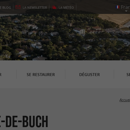
LE
BLOG
LA
NEWSLETTER
LA
MÉTÉO
R
SE RESTAURER
DÉGUSTER
S
Accuei
e-de-Buch