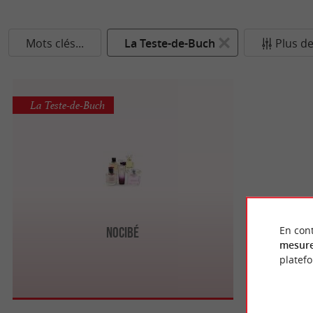
Mots clés...
La Teste-de-Buch
Plus de
La Teste-de-Buch
En cont
Nocibé
mesure
platef