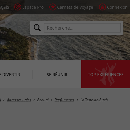
Espace Pro
Carnets de Voyage
Connexion
E DIVERTIR
SE RÉUNIR
TOP EXPÉRIENCES
Masquer la carte
l
Adresses utiles
Beauté
Parfumeries
La Teste-de-Buch