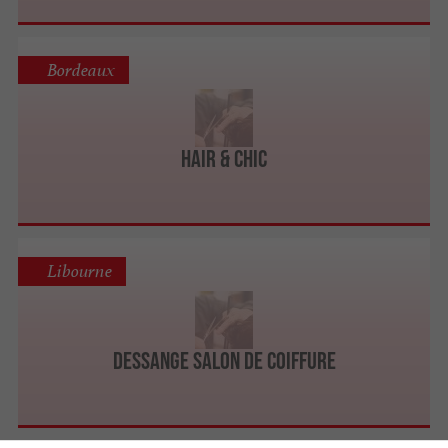
Bordeaux
Hair & Chic
Libourne
DESSANGE Salon de Coiffure