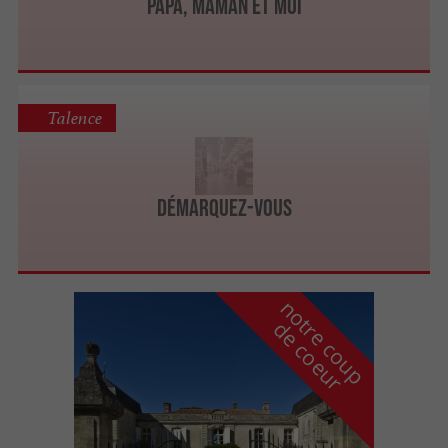
Papa, Maman et Moi
Talence
Démarquez-Vous
n
o
t
e
c
o
u
p
e
c
o
e
u
r
d
r