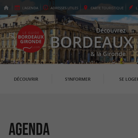
L'
AGENDA
ADRESSES
UTILES
CARTE
TOURISTIQUE
Découvrez
BORDEAUX
& la Gironde
DÉCOUVRIR
S'INFORMER
SE LOGE
Agenda