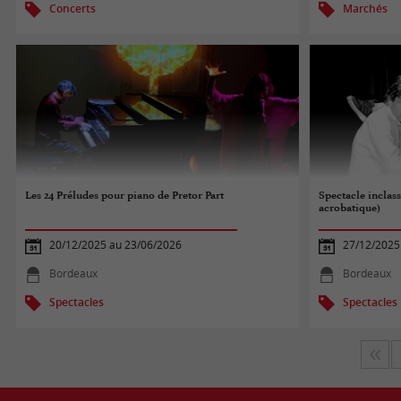
Concerts
Marchés
Les 24 Préludes pour piano de Pretor Part
Spectacle inclass
acrobatique)
20/12/2025 au 23/06/2026
27/12/2025
Bordeaux
Bordeaux
Spectacles
Spectacles