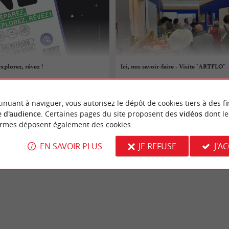
xplorez, rêvez !
Ici, nos savoir-faire - Visite "ARTFLO"
 au 31/08/2026
22/10/2025 au 22/10/2026
inuant à naviguer, vous autorisez le dépôt de cookies tiers à des fi
Bordeaux
 d'audience
. Certaines pages du site proposent des
vidéos
dont le
ormes déposent également des cookies.
s
Divers
EN SAVOIR PLUS
JE REFUSE
J'A