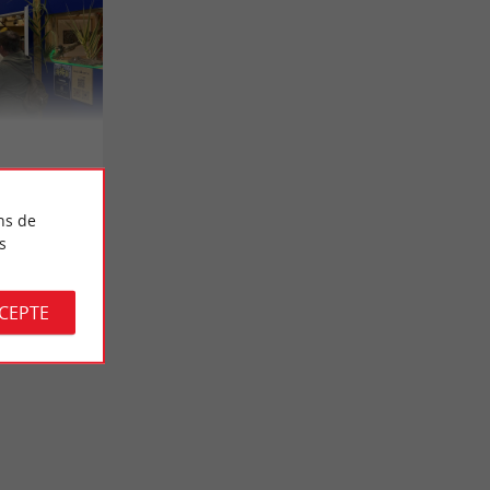
ns de
s
CCEPTE