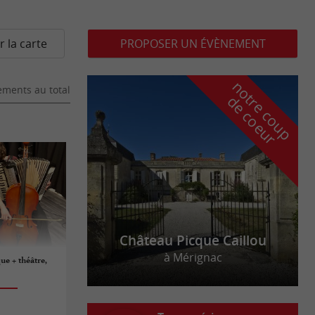
r la carte
PROPOSER UN ÉVÈNEMENT
n
o
t
e
c
o
u
p
e
c
o
e
u
ments au total
r
d
r
Château Picque Caillou
à Mérignac
ue + théâtre,