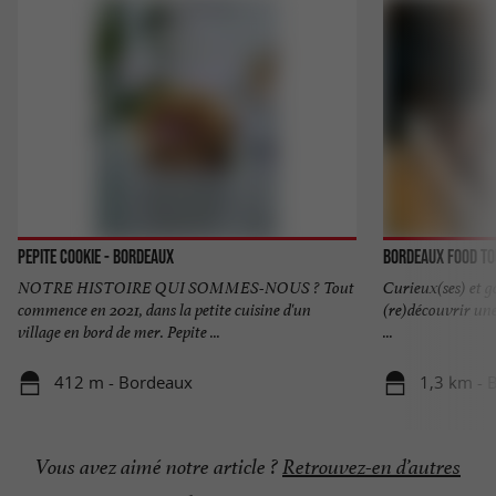
Pepite Cookie - Bordeaux
Bordeaux Food T
NOTRE HISTOIRE QUI SOMMES-NOUS ? Tout
Curieux(ses) et g
commence en 2021, dans la petite cuisine d'un
(re)découvrir une 
village en bord de mer. Pepite ...
...
412 m - Bordeaux
1,3 km - 
Vous avez aimé notre article ?
Retrouvez-en d’autres