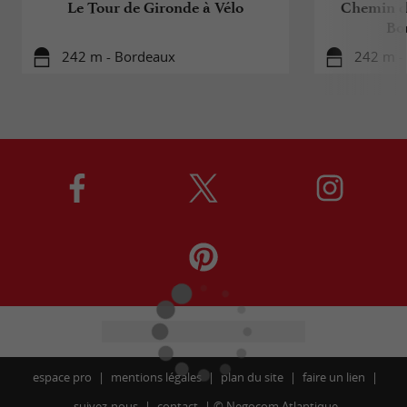
Le Tour de Gironde à Vélo
Chemin d
Bo
242 m - Bordeaux
242 m -
espace pro
mentions légales
plan du site
faire un lien
suivez-nous
contact
©
Negocom Atlantique