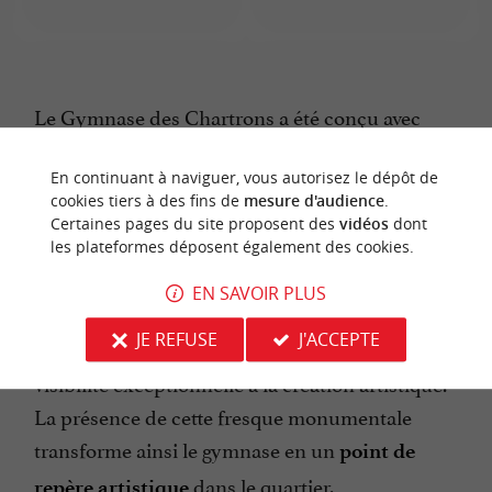
Le Gymnase des Chartrons a été conçu avec
une attention particulière à son intégration dans
le quartier. Sa façade principale a été pensée
En continuant à naviguer, vous autorisez le dépôt de
cookies tiers à des fins de
mesure d'audience
.
pour être un
t,
élément visuellement marquan
Certaines pages du site proposent des
vidéos
dont
une sorte d'extension de l'espace public. Cette
les plateformes déposent également des cookies.
approche architecturale en fait une toile idéale
EN SAVOIR PLUS
pour des œuvres d'art urbain, permettant de
JE REFUSE
J'ACCEPTE
dynamiser l'environnement et d'offrir une
visibilité exceptionnelle à la création artistique.
La présence de cette fresque monumentale
transforme ainsi le gymnase en un
point de
dans le quartier.
repère artistique