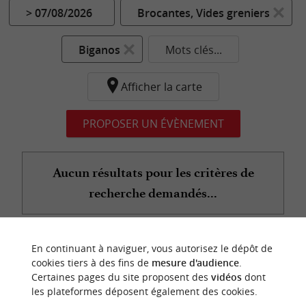
> 07/08/2026
Brocantes, Vides greniers
Biganos
Mots clés...
Afficher la carte
PROPOSER UN ÉVÈNEMENT
Aucun résultats pour les critères de
recherche demandés...
En continuant à naviguer, vous autorisez le dépôt de
n
o
t
e
c
o
u
p
e
c
o
e
u
cookies tiers à des fins de
mesure d'audience
.
r
d
r
Certaines pages du site proposent des
vidéos
dont
les plateformes déposent également des cookies.