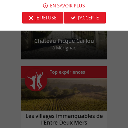
EN SAVOIR PLUS
JE REFUSE
J'ACCEPTE
Château Picque Caillou
à Mérignac
Top expériences
Les villages immanquables de
l’Entre Deux Mers