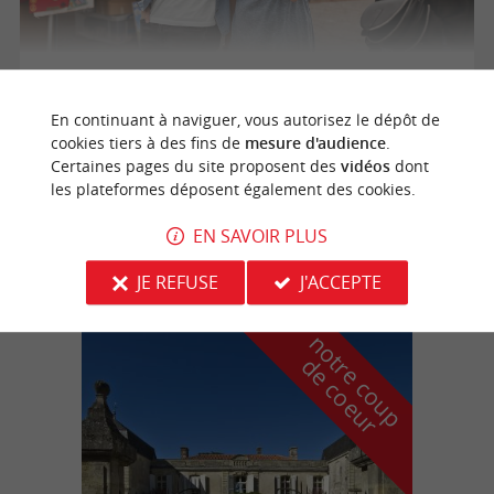
Vide grenier grand déballage de rentrée
En continuant à naviguer, vous autorisez le dépôt de
cookies tiers à des fins de
mesure d'audience
.
13/09/2026
Certaines pages du site proposent des
vidéos
dont
les plateformes déposent également des cookies.
Pineuilh
EN SAVOIR PLUS
Brocantes, Vides greniers
JE REFUSE
J'ACCEPTE
n
o
t
e
c
o
u
p
e
c
o
e
u
r
d
r