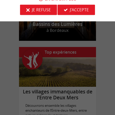
JE REFUSE
J'ACCEPTE
Bassins des Lumières
à Bordeaux
Top expériences
Les villages immanquables de
l’Entre Deux Mers
Découvrons ensemble les villages
enchanteurs de l’Entre-deux-Mers, entre