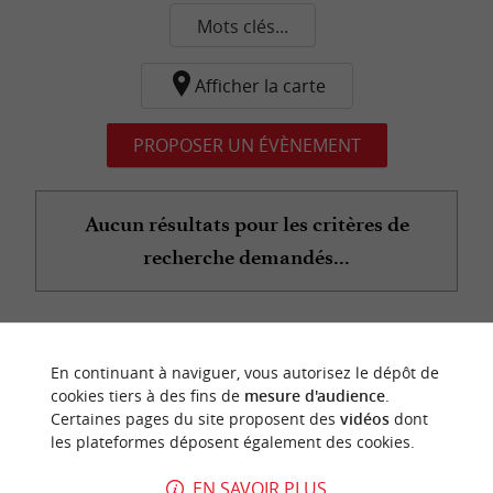
Mots clés...
Afficher la carte
PROPOSER UN ÉVÈNEMENT
Aucun résultats pour les critères de
recherche demandés...
n
o
t
e
c
o
u
p
e
c
o
e
u
En continuant à naviguer, vous autorisez le dépôt de
r
d
r
cookies tiers à des fins de
mesure d'audience
.
Certaines pages du site proposent des
vidéos
dont
les plateformes déposent également des cookies.
EN SAVOIR PLUS