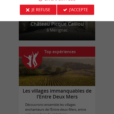
JE REFUSE
J'ACCEPTE
Château Picque Caillou
à Mérignac
Top expériences
Les villages immanquables de
l’Entre Deux Mers
Découvrons ensemble les villages
enchanteurs de l’Entre-deux-Mers, entre