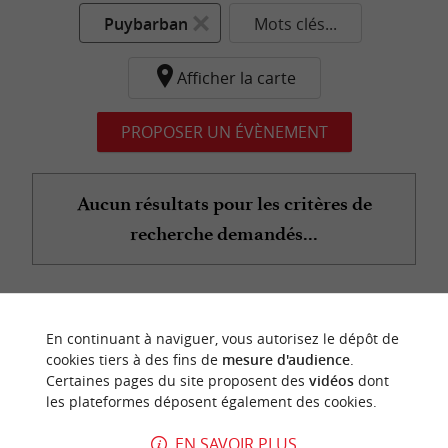
Puybarban
Mots clés...
Afficher la carte
PROPOSER UN ÉVÈNEMENT
Aucun résultats pour les critères de
recherche demandés...
n
o
t
e
c
o
u
p
e
c
o
e
u
En continuant à naviguer, vous autorisez le dépôt de
r
d
r
cookies tiers à des fins de
mesure d'audience
.
Certaines pages du site proposent des
vidéos
dont
les plateformes déposent également des cookies.
EN SAVOIR PLUS