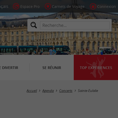
Espace Pro
Carnets de Voyage
Connexion
E DIVERTIR
SE RÉUNIR
TOP EXPÉRIENCES
Masquer la carte
Accueil
Agenda
Concerts
Sainte-Eulalie