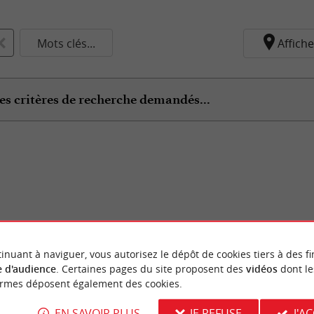
Mots clés...
Affiche
es critères de recherche demandés...
inuant à naviguer, vous autorisez le dépôt de cookies tiers à des fi
 d'audience
. Certaines pages du site proposent des
vidéos
dont le
ormes déposent également des cookies.
EN SAVOIR PLUS
JE REFUSE
J'A