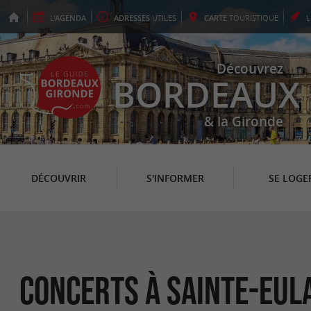
L'
AGENDA
ADRESSES
UTILES
CARTE
TOURISTIQUE
Découvrez
BORDEAUX
& la Gironde
DÉCOUVRIR
S'INFORMER
SE LOGE
Concerts à Sainte-Eul