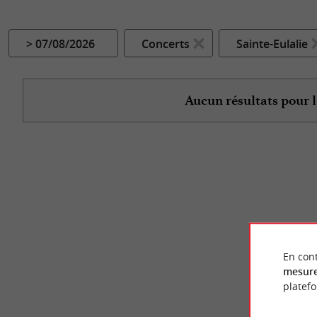
> 07/08/2026
Concerts
Sainte-Eulalie
Aucun résultats pour l
En cont
mesure
platef