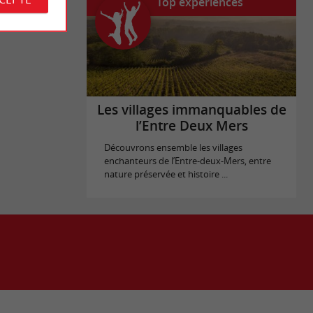
Top expériences
Les villages immanquables de
l’Entre Deux Mers
Découvrons ensemble les villages
enchanteurs de l’Entre-deux-Mers, entre
nature préservée et histoire ...