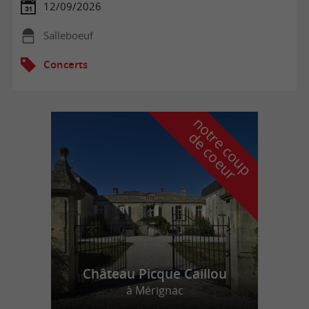
12/09/2026
Salleboeuf
Concerts
n
o
t
e
c
o
u
p
e
c
o
e
u
r
d
r
Château Picque Caillou
à Mérignac