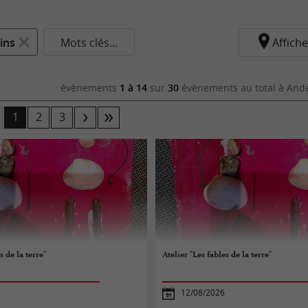
ins
Mots clés...
Affiche
évènements
1 à 14
sur
30
évènements au total
à Ande
1
2
3
s de la terre"
Atelier "Les fables de la terre"
12/08/2026