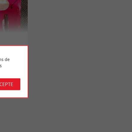
ns de
s
CCEPTE