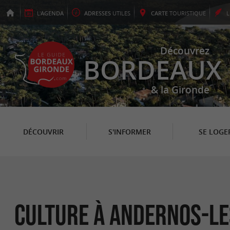
L'
AGENDA
ADRESSES
UTILES
CARTE
TOURISTIQUE
Découvrez
BORDEAUX
& la Gironde
DÉCOUVRIR
S'INFORMER
SE LOGE
Culture à Andernos-le