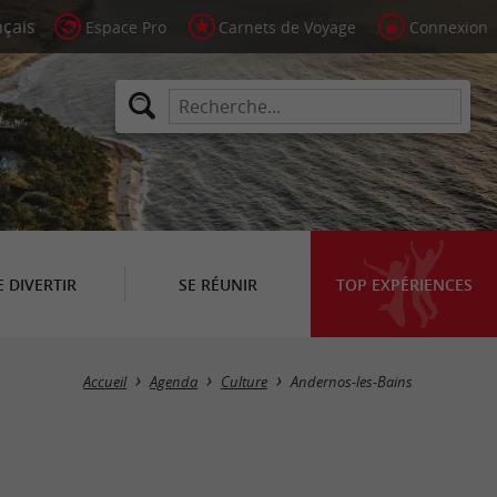
Espace Pro
Carnets de Voyage
Connexion
E DIVERTIR
SE RÉUNIR
TOP EXPÉRIENCES
Masquer la carte
Accueil
Agenda
Culture
Andernos-les-Bains