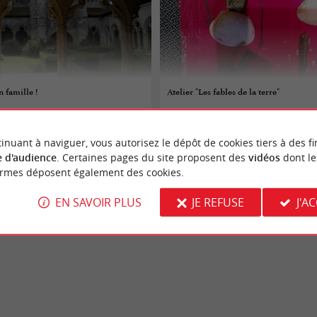
n famille !
Atelier "Les fables de la terre"
19/08/2026
inuant à naviguer, vous autorisez le dépôt de cookies tiers à des fi
es-Bains
Andernos-les-Bains
 d'audience
. Certaines pages du site proposent des
vidéos
dont le
ormes déposent également des cookies.
Culture
EN SAVOIR PLUS
JE REFUSE
J'A