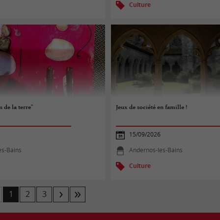
Culture
s de la terre"
Jeux de société en famille !
15/09/2026
es-Bains
Andernos-les-Bains
Culture
1
2
3