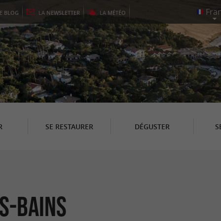
LE
BLOG
LA
NEWSLETTER
LA
MÉTÉO
R
SE RESTAURER
DÉGUSTER
S
s-Bains