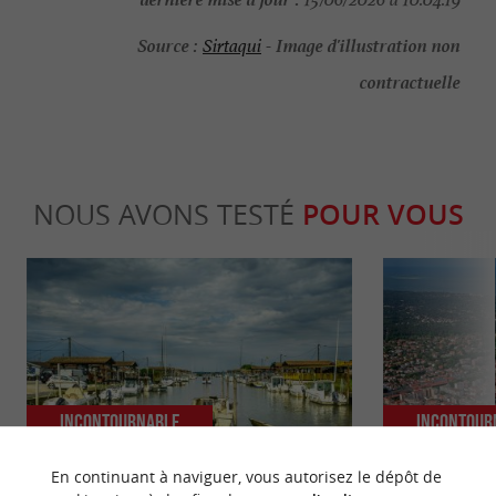
Source :
Image d'illustration non
Sirtaqui
-
contractuelle
NOUS AVONS TESTÉ
POUR VOUS
Incontournable
Incontour
En continuant à naviguer, vous autorisez le dépôt de