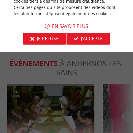
cookies tiers à des fins de
mesure d'audience
.
Visiter Andernos-les-Bains et ses ports
Top 10 des ch
Certaines pages du site proposent des
vidéos
dont
ostréicoles
d’Arcachon
les plateformes déposent également des cookies.
1,5 km - Andernos-les-Bains
7,5 km - 
EN SAVOIR PLUS
JE REFUSE
J'ACCEPTE
ÉVÈNEMENTS
À ANDERNOS-LES-
BAINS