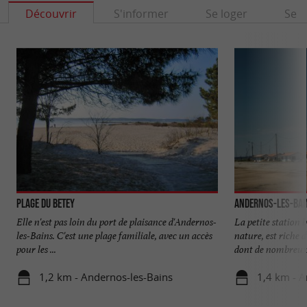
Découvrir
S'informer
Se loger
Se r
Plage du Betey
Andernos-les-Bai
Elle n'est pas loin du port de plaisance d'Andernos-
La petite station b
les-Bains. C'est une plage familiale, avec un accès
nature, est riche
pour les ...
dont de nombreux 
1,2 km - Andernos-les-Bains
1,4 km - A