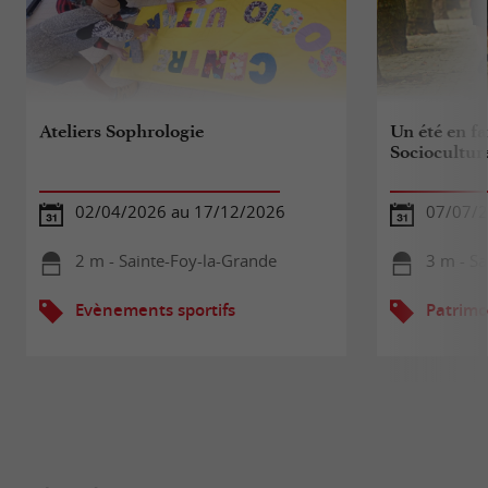
Ateliers Sophrologie
Un été en fa
Sociocultur
02/04/2026 au 17/12/2026
07/07/2
2 m - Sainte-Foy-la-Grande
3 m - Sa
Evènements sportifs
Patrimo