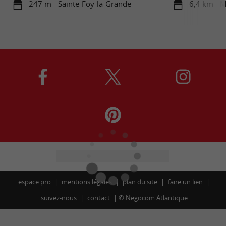
247 m - Sainte-Foy-la-Grande
6,4 km - 
espace pro
mentions légales
plan du site
faire un lien
suivez-nous
contact
©
Negocom Atlantique