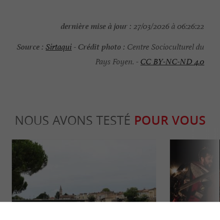
dernière mise à jour :
27/03/2026 à 06:26:22
Source :
Crédit photo :
Sirtaqui
-
Centre Socioculturel du
Pays Foyen. -
CC BY-NC-ND 4.0
NOUS AVONS TESTÉ
POUR VOUS
Culturelle
Familiale