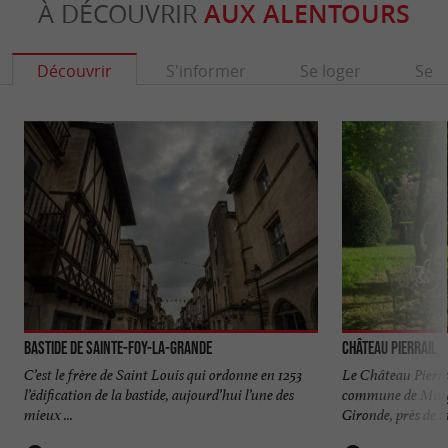
À DÉCOUVRIR
AUX ALENTOURS
Découvrir
S'informer
Se loger
Se r
Bastide de Sainte-Foy-la-Grande
Château Pierrail
C’est le frère de Saint Louis qui ordonne en 1253
Le Château Pierral
l’édification de la bastide, aujourd’hui l’une des
commune de Margu
mieux ...
Gironde, près de la 