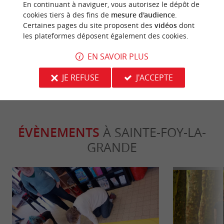
En continuant à naviguer, vous autorisez le dépôt de
cookies tiers à des fins de
mesure d'audience
.
Certaines pages du site proposent des
vidéos
dont
Sainte-Foy-la-Grande
La Bataille de
les plateformes déposent également des cookies.
historique so
239 m - Sainte-Foy-la-Grande
20,5 km - 
EN SAVOIR PLUS
JE REFUSE
J'ACCEPTE
ÉVÈNEMENTS
À SAINTE-FOY-LA-
GRANDE