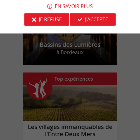
EN SAVOIR PLUS
JE REFUSE
J'ACCEPTE
Bassins des Lumières
à Bordeaux
Top expériences
Les villages immanquables de
l’Entre Deux Mers