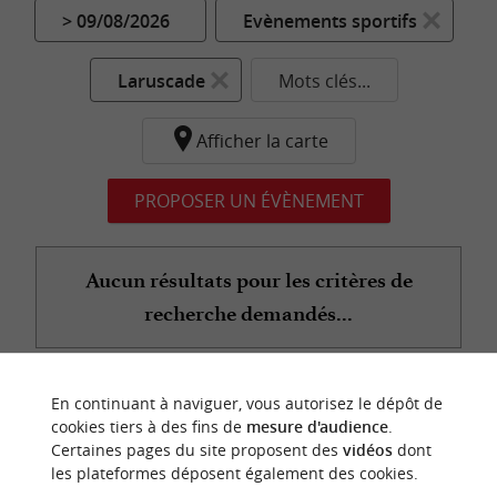
> 09/08/2026
Evènements sportifs
Laruscade
Mots clés...
Afficher la carte
PROPOSER UN ÉVÈNEMENT
Aucun résultats pour les critères de
recherche demandés...
En continuant à naviguer, vous autorisez le dépôt de
n
o
t
e
c
o
u
p
e
c
o
e
u
cookies tiers à des fins de
mesure d'audience
.
r
d
r
Certaines pages du site proposent des
vidéos
dont
les plateformes déposent également des cookies.