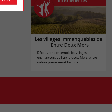
Top expériences
Les villages immanquables de
l’Entre Deux Mers
Découvrons ensemble les villages
enchanteurs de l’Entre-deux-Mers, entre
nature préservée et histoire ...