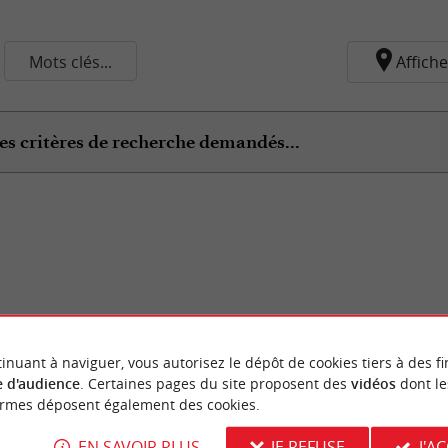
Mots clés...
Affiche
es critères de recherche demandés...
inuant à naviguer, vous autorisez le dépôt de cookies tiers à des fi
 d'audience
. Certaines pages du site proposent des
vidéos
dont le
ormes déposent également des cookies.
EN SAVOIR PLUS
JE REFUSE
J'A