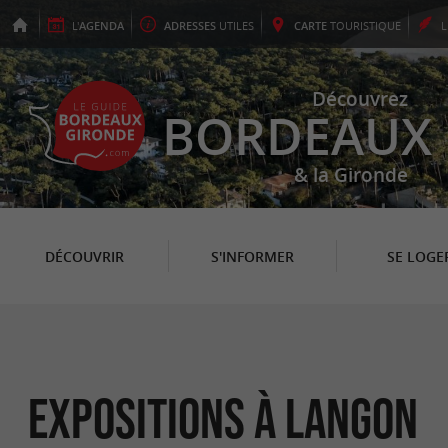
L'
AGENDA
ADRESSES
UTILES
CARTE
TOURISTIQUE
Découvrez
BORDEAUX
& la Gironde
DÉCOUVRIR
S'INFORMER
SE LOGE
Expositions à Langon