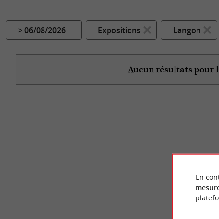
> 06/08/2026
Expositions
Langon
Aucun résultats pour l
En cont
mesure
platef